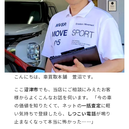
こんにちは、車買取本舗 萱沼です。
ここ
沼津市
でも、当店にご相談にみえたお客
様からよくこんなお話を伺います。 「今の車
の価値を知りたくて、ネットの
一括査定
に軽
い気持ちで登録したら、
しつこい電話
が鳴り
止まなくなって本当に怖かった……」