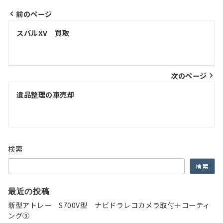
前のページ
投
スバルXV 買取
稿
ナ
次のページ
ビ
ゲ
遺品整理の車売却
ー
シ
ョ
検索
ン
検索
最近の投稿
新型アトレー S700V型 ナビドラレコカメラ取付＋コーティ
ング③