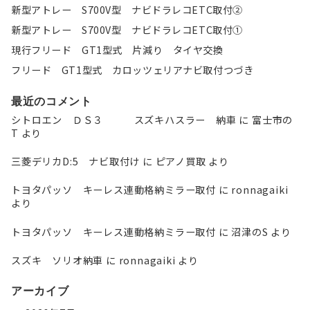
新型アトレー S700V型 ナビドラレコETC取付②
新型アトレー S700V型 ナビドラレコETC取付①
現行フリード GT1型式 片減り タイヤ交換
フリード GT1型式 カロッツェリアナビ取付つづき
最近のコメント
シトロエン ＤＳ３ スズキハスラー 納車
に
富士市の
T
より
三菱デリカD:5 ナビ取付け
に
ピアノ買取
より
トヨタパッソ キーレス連動格納ミラー取付
に
ronnagaiki
より
トヨタパッソ キーレス連動格納ミラー取付
に
沼津のS
より
スズキ ソリオ納車
に
ronnagaiki
より
アーカイブ