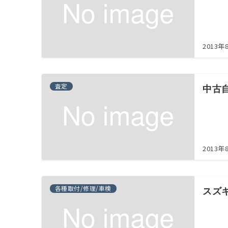
2013年
査定
中古
2013年
各種取付/修理/車検
スズ