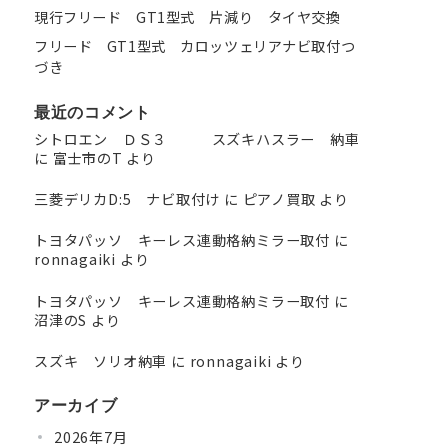
現行フリード GT1型式 片減り タイヤ交換
フリード GT1型式 カロッツェリアナビ取付つ
づき
最近のコメント
シトロエン ＤＳ３ スズキハスラー 納車
に
富士市のT
より
三菱デリカD:5 ナビ取付け
に
ピアノ買取
より
トヨタパッソ キーレス連動格納ミラー取付
に
ronnagaiki
より
トヨタパッソ キーレス連動格納ミラー取付
に
沼津のS
より
スズキ ソリオ納車
に
ronnagaiki
より
アーカイブ
2026年7月