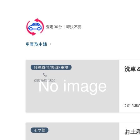
査定30分｜即決不要
車買取本舗
各種取付/修理/車検
洗車
055-963-1500
2013年
その他
お土