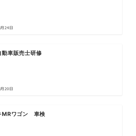
お問合せ電話番号
055-963-1500
8月24日
火曜～土曜 9:00~18:00
自動車販売士研修
8月20日
キMRワゴン 車検