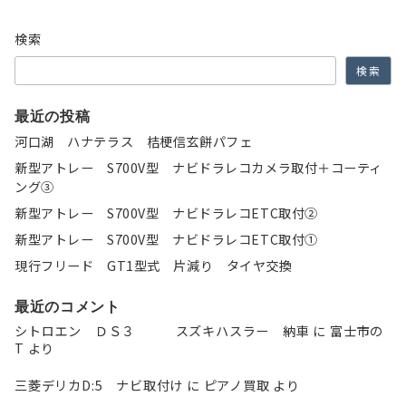
検索
検索
最近の投稿
河口湖 ハナテラス 桔梗信玄餅パフェ
新型アトレー S700V型 ナビドラレコカメラ取付＋コーティ
ング③
新型アトレー S700V型 ナビドラレコETC取付②
新型アトレー S700V型 ナビドラレコETC取付①
現行フリード GT1型式 片減り タイヤ交換
最近のコメント
シトロエン ＤＳ３ スズキハスラー 納車
に
富士市の
T
より
三菱デリカD:5 ナビ取付け
に
ピアノ買取
より