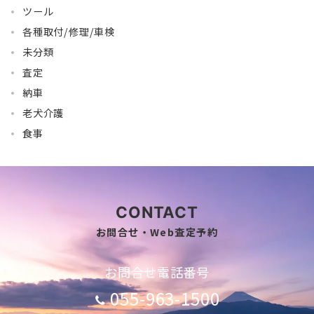
ツール
各種取付/修理/車検
未分類
査定
納車
老犬介護
食事
CONTACT
お問合せ・Web査定予約
お問合せ電話番号
055-963-1500