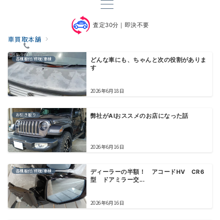
査定30分｜即決不要
車買取本舗
055-963-1500
各種取付/修理/車検
どんな車にも、ちゃんと次の役割がありま
す
2026年6月18日
お引き取り
弊社がAIおススメのお店になった話
2026年6月16日
各種取付/修理/車検
ディーラーの半額！ アコードHV CR6
型 ドアミラー交...
2026年6月16日