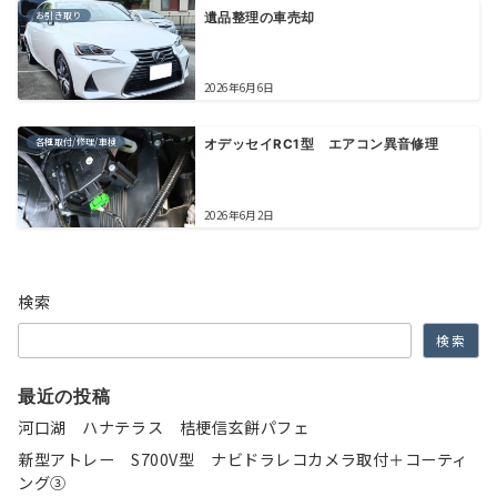
お引き取り
遺品整理の車売却
2026年6月6日
各種取付/修理/車検
オデッセイRC1型 エアコン異音修理
2026年6月2日
検索
検索
最近の投稿
河口湖 ハナテラス 桔梗信玄餅パフェ
新型アトレー S700V型 ナビドラレコカメラ取付＋コーティ
ング③