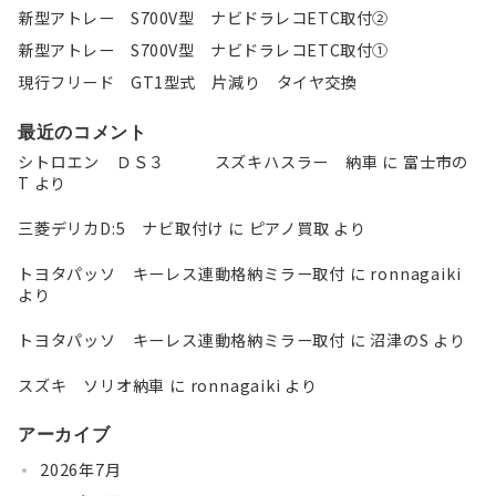
新型アトレー S700V型 ナビドラレコETC取付②
新型アトレー S700V型 ナビドラレコETC取付①
現行フリード GT1型式 片減り タイヤ交換
最近のコメント
シトロエン ＤＳ３ スズキハスラー 納車
に
富士市の
T
より
三菱デリカD:5 ナビ取付け
に
ピアノ買取
より
トヨタパッソ キーレス連動格納ミラー取付
に
ronnagaiki
より
トヨタパッソ キーレス連動格納ミラー取付
に
沼津のS
より
スズキ ソリオ納車
に
ronnagaiki
より
アーカイブ
2026年7月