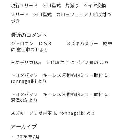
現行フリード GT1型式 片減り タイヤ交換
フリード GT1型式 カロッツェリアナビ取付つ
づき
最近のコメント
シトロエン ＤＳ３ スズキハスラー 納車
に
富士市のT
より
三菱デリカD:5 ナビ取付け
に
ピアノ買取
より
トヨタパッソ キーレス連動格納ミラー取付
に
ronnagaiki
より
トヨタパッソ キーレス連動格納ミラー取付
に
沼津のS
より
スズキ ソリオ納車
に
ronnagaiki
より
アーカイブ
2026年7月