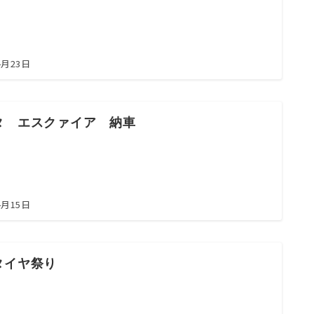
お問合せ電話番号
055-963-1500
4月23日
火曜～土曜 9:00~18:00
タ エスクァイア 納車
4月15日
タイヤ祭り