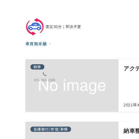
査定30分｜即決不要
車買取本舗
納車
アク
055-963-1500
2021年
各種取付/修理/車検
納車