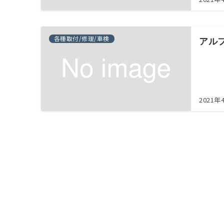
各種取付/修理/車検
アル
2021年