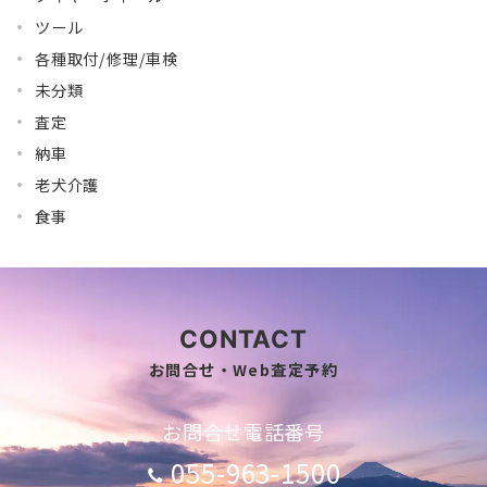
ツール
各種取付/修理/車検
未分類
査定
納車
老犬介護
食事
CONTACT
お問合せ・Web査定予約
お問合せ電話番号
055-963-1500