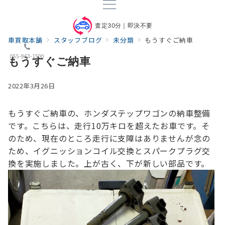
査定30分｜即決不要
車買取本舗
スタッフブログ
未分類
もうすぐご納車
055-963-1500
もうすぐご納車
2022年3月26日
もうすぐご納車の、ホンダステップワゴンの納車整備
です。
こちらは、走行10万キロを超えたお車です。
そ
のため、現在のところ走行に支障はありませんが
念の
ため、イグニッションコイル交換とスパークプラグ交
換を実施しました。
上が古く、下が新しい部品です。