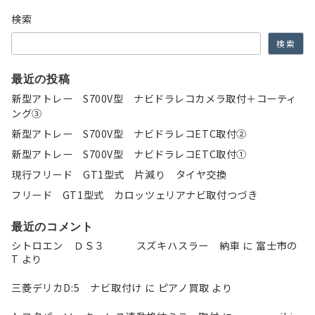
ョ
検索
ン
検索
最近の投稿
新型アトレー S700V型 ナビドラレコカメラ取付＋コーティ
ング③
新型アトレー S700V型 ナビドラレコETC取付②
新型アトレー S700V型 ナビドラレコETC取付①
現行フリード GT1型式 片減り タイヤ交換
フリード GT1型式 カロッツェリアナビ取付つづき
最近のコメント
シトロエン ＤＳ３ スズキハスラー 納車
に
富士市の
T
より
三菱デリカD:5 ナビ取付け
に
ピアノ買取
より