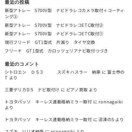
最近の投稿
新型アトレー S700V型 ナビドラレコカメラ取付＋コーティ
ング③
新型アトレー S700V型 ナビドラレコETC取付②
新型アトレー S700V型 ナビドラレコETC取付①
現行フリード GT1型式 片減り タイヤ交換
フリード GT1型式 カロッツェリアナビ取付つづき
最近のコメント
シトロエン ＤＳ３ スズキハスラー 納車
に
富士市の
T
より
三菱デリカD:5 ナビ取付け
に
ピアノ買取
より
トヨタパッソ キーレス連動格納ミラー取付
に
ronnagaiki
より
トヨタパッソ キーレス連動格納ミラー取付
に
沼津のS
より
スズキ ソリオ納車
に
ronnagaiki
より