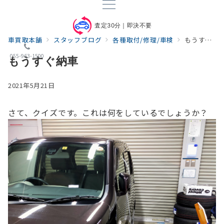
査定30分｜即決不要
車買取本舗
スタッフブログ
各種取付/修理/車検
もうすぐ納車
055-963-1500
もうすぐ納車
2021年5月21日
さて、クイズです。
これは何をしているでしょうか？