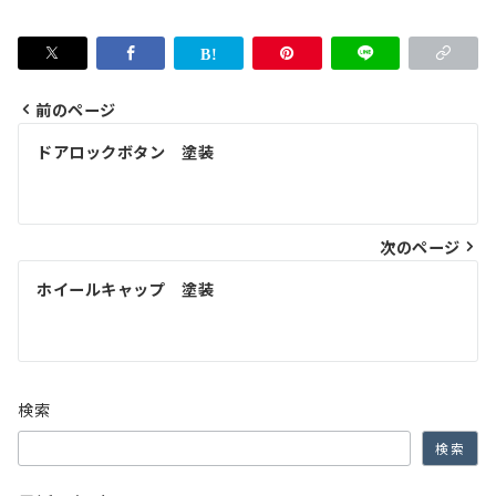
前のページ
投
ドアロックボタン 塗装
稿
ナ
次のページ
ビ
ゲ
ホイールキャップ 塗装
ー
シ
ョ
検索
ン
検索