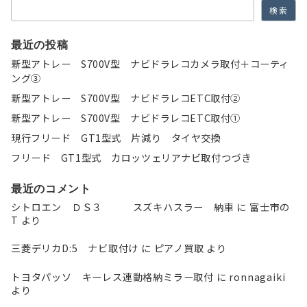
ン
検索
最近の投稿
新型アトレー S700V型 ナビドラレコカメラ取付＋コーティ
ング③
新型アトレー S700V型 ナビドラレコETC取付②
新型アトレー S700V型 ナビドラレコETC取付①
現行フリード GT1型式 片減り タイヤ交換
フリード GT1型式 カロッツェリアナビ取付つづき
最近のコメント
シトロエン ＤＳ３ スズキハスラー 納車
に
富士市の
T
より
三菱デリカD:5 ナビ取付け
に
ピアノ買取
より
トヨタパッソ キーレス連動格納ミラー取付
に
ronnagaiki
より