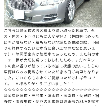
こちらは静岡市のお客様より買い取ったお車で、
外
装・内装・下回りともに大変良好♪
（静岡県はめった
に雪が降らない・積もらない地域ため
買取の際、下回
りを拝見するたびに
本当に良い土地柄だなと思いま
す）←静岡愛
室内は禁煙車であったため、また前のオ
ーナー様が
大切に乗っておられたため、まだ本革シー
トの良い香りが残っている
本当に状態の良いこちらの
車両はＧｏｏ掲載させていただき
本日ご納車となりま
した。
これからも末永くご愛顧いただければ幸いで
す。
Ａ様ありがとうございました！！
☆☆☆☆☆☆☆☆☆☆☆☆☆☆☆☆☆☆☆☆☆☆☆☆
静岡県沼津市・三島市・清水町・函南町
・長泉町・裾
野市・御殿場市・伊豆の国市
静岡県東部のSUVを探す