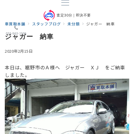
査定30分｜即決不要
車買取本舗
スタッフブログ
未分類
ジャガー 納車
055-963-1500
ジャガー 納車
2020年2月15日
本日は、裾野市のＡ様へ ジャガー ＸＪ をご納車
しました。