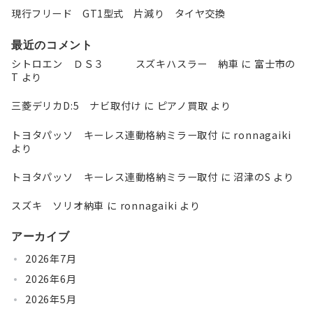
現行フリード GT1型式 片減り タイヤ交換
最近のコメント
シトロエン ＤＳ３ スズキハスラー 納車
に
富士市の
T
より
三菱デリカD:5 ナビ取付け
に
ピアノ買取
より
トヨタパッソ キーレス連動格納ミラー取付
に
ronnagaiki
より
トヨタパッソ キーレス連動格納ミラー取付
に
沼津のS
より
スズキ ソリオ納車
に
ronnagaiki
より
アーカイブ
2026年7月
2026年6月
2026年5月