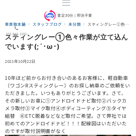
査定30分｜即決不要
車買取本舗
スタッフブログ
未分類
スティングレー①色々作業が立て込んでいます(;´･ω･)
055-963-1500
スティングレー①色々作業が立て込ん
でいます(;´･ω･)
2021年10月22日
10年ほど前からお付き合いのあるお客様に、
軽自動車
（ワゴンRスティングレー）のお探し納車のご依頼をい
ただきました。
いつもありがとうございます。
さて、
その新しいお車に
①アンドロイドナビ取付
②バックカ
メラ取付
③マイク取付
④ボディコーティング
⑤タイヤ
組替
⑥ETC脱着
などなど取付ご希望。
さて弊社では
初めてのアンドロイドナビ！！！
配線図はいただいた
のですが取付説明書がなく