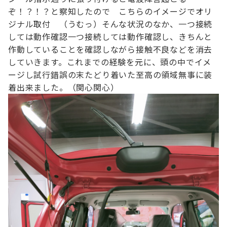
ぞ！？！？
と察知したので こちらのイメージでオリ
ジナル取付 （うむっ）
そんな状況のなか、一つ接続
しては動作確認
一つ接続しては動作確認し、
きちんと
作動していることを確認しながら
接触不良などを消去
していきます。
これまでの経験を元に、頭の中でイメ
ージし試行錯誤の末たどり着いた至高の領域
無事に装
着出来ました。（関心関心）