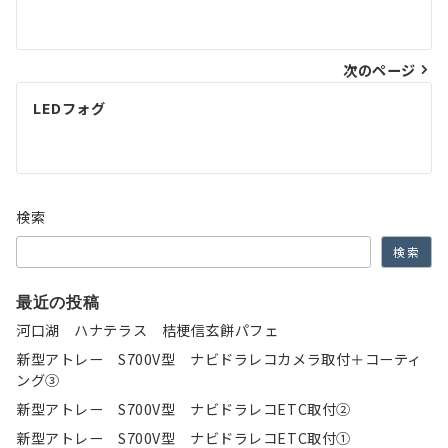
稿
ナ
次のページ
ビ
ゲ
LEDフォグ
ー
シ
ョ
検索
ン
検索
最近の投稿
河口湖 ハナテラス 桔梗信玄餅パフェ
新型アトレー S700V型 ナビドラレコカメラ取付＋コーティ
ング③
新型アトレー S700V型 ナビドラレコETC取付②
新型アトレー S700V型 ナビドラレコETC取付①