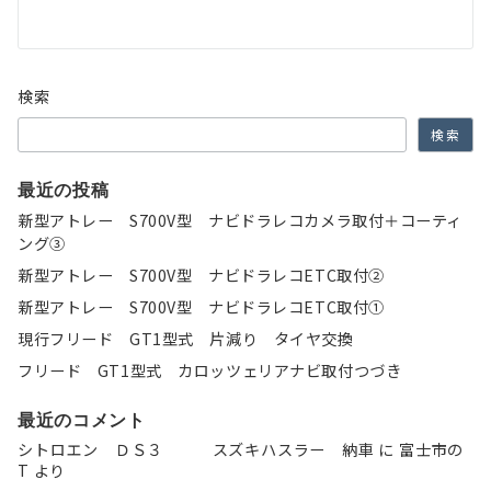
ー
シ
ョ
検索
ン
検索
最近の投稿
新型アトレー S700V型 ナビドラレコカメラ取付＋コーティ
ング③
新型アトレー S700V型 ナビドラレコETC取付②
新型アトレー S700V型 ナビドラレコETC取付①
現行フリード GT1型式 片減り タイヤ交換
フリード GT1型式 カロッツェリアナビ取付つづき
最近のコメント
シトロエン ＤＳ３ スズキハスラー 納車
に
富士市の
T
より