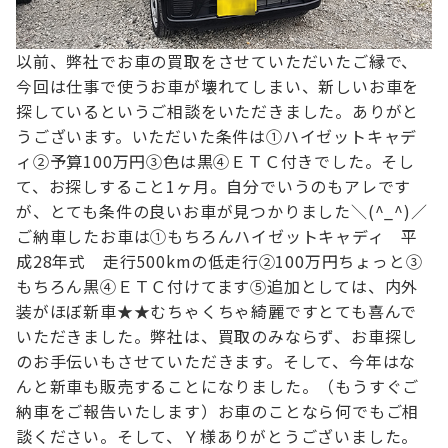
以前、弊社でお車の買取をさせていただいたご縁で、
今回は仕事で使うお車が壊れてしまい、新しいお車を
探しているというご相談をいただきました。
ありがと
うございます。
いただいた条件は
①ハイゼットキャデ
ィ
②予算100万円
③色は黒
④ＥＴＣ付き
でした。そし
て、お探しすること1ヶ月。
自分でいうのもアレです
が、とても条件の良いお車が見つかりました＼(^_^)／
ご納車したお車は
①もちろんハイゼットキャディ
平
成28年式 走行500kmの低走行
②100万円ちょっと
③
もちろん黒
④ＥＴＣ付けてます
⑤追加としては、内外
装がほぼ新車★★むちゃくちゃ綺麗です
とても喜んで
いただきました。
弊社は、買取のみならず、お車探し
のお手伝いもさせていただきます。
そして、今年はな
んと新車も販売することになりました。（もうすぐご
納車をご報告いたします）
お車のことなら何でもご相
談ください。
そして、Ｙ様ありがとうございました。