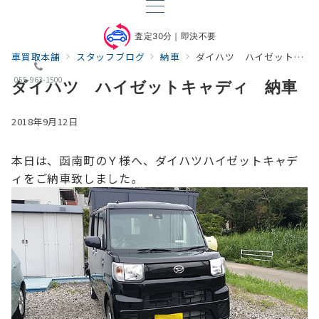
査定30分｜即決不要
車買取本舗
スタッフブログ
納車
ダイハツ ハイゼットキャディ 納車
055-963-1500
ダイハツ ハイゼットキャディ 納車
2018年9月12日
本日は、函南町のＹ様へ、ダイハツハイゼットキャデ
ィをご納車致しました。