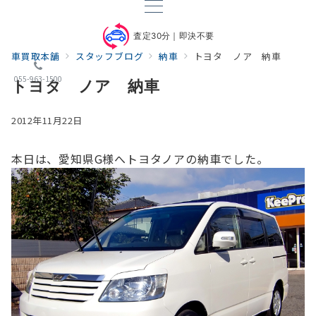
査定30分｜即決不要
車買取本舗
スタッフブログ
納車
トヨタ ノア 納車
055-963-1500
トヨタ ノア 納車
2012年11月22日
本日は、愛知県G様へトヨタノアの納車でした。