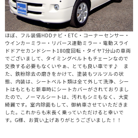
ほぼ、フル装備
HDDナビ・ETC・コーナーセンサー・
ウインカーミラー・リバース連動ミラー・電動スライ
ドドア
セカンドシート180度回転・タイヤ7分山
の車両
でございまして、タイミングベルトもチェーンなので
交換する必要もなく
いやぁ、とても良い車です♪
ま
た、鉄粉除去の磨きをかけて、塗装もツルツルの状
態、
内装は、シートベルト類は全て外して洗浄、シー
トはもともと新車時にシートカバーがされておりまし
たので、ノーマルシートは、汚れもシミもなく、大変
綺麗です。
室内除菌もして、御納車させていただきま
した。
これからも末長く乗っていただけると幸いで
す。
G様、お買い上げありがとうございました！！