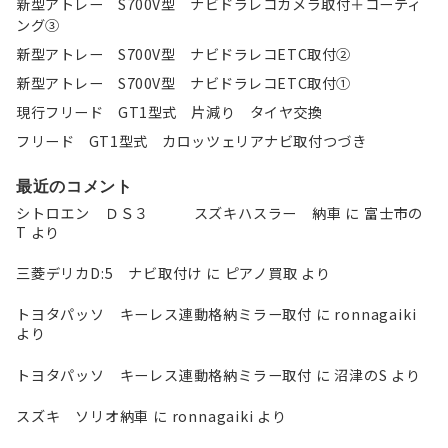
新型アトレー S700V型 ナビドラレコカメラ取付＋コーティ
ング③
新型アトレー S700V型 ナビドラレコETC取付②
新型アトレー S700V型 ナビドラレコETC取付①
現行フリード GT1型式 片減り タイヤ交換
フリード GT1型式 カロッツェリアナビ取付つづき
最近のコメント
シトロエン ＤＳ３ スズキハスラー 納車
に
富士市の
T
より
三菱デリカD:5 ナビ取付け
に
ピアノ買取
より
トヨタパッソ キーレス連動格納ミラー取付
に
ronnagaiki
より
トヨタパッソ キーレス連動格納ミラー取付
に
沼津のS
より
スズキ ソリオ納車
に
ronnagaiki
より