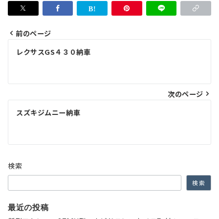
前のページ
投
レクサスGS４３０納車
稿
ナ
次のページ
ビ
ゲ
スズキジムニー納車
ー
シ
ョ
検索
ン
検索
最近の投稿