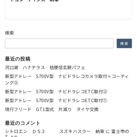
ゲ
ー
シ
ョ
検索
ン
検索
最近の投稿
河口湖 ハナテラス 桔梗信玄餅パフェ
新型アトレー S700V型 ナビドラレコカメラ取付＋コーティ
ング③
新型アトレー S700V型 ナビドラレコETC取付②
新型アトレー S700V型 ナビドラレコETC取付①
現行フリード GT1型式 片減り タイヤ交換
最近のコメント
シトロエン ＤＳ３ スズキハスラー 納車
に
富士市の