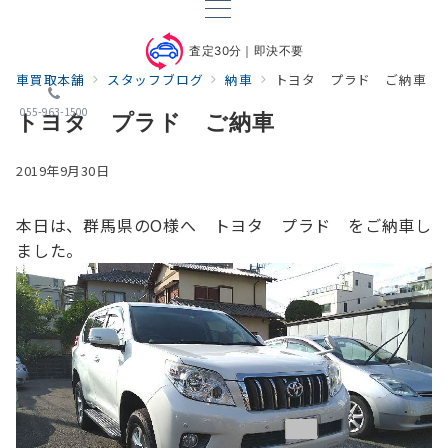
査定30分｜即決不要
車買取本舗
スタッフブログ
納車
トヨタ プラド ご納車
055-963-1500
トヨタ プラド ご納車
2019年9月30日
本日は、群馬県のO様へ トヨタ プラド をご納車し
ました。