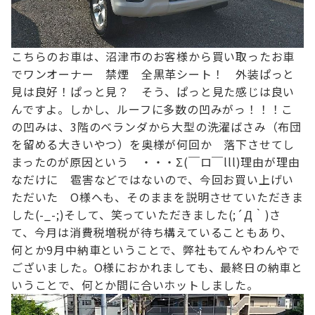
こちらのお車は、沼津市のお客様から買い取ったお車
で
ワンオーナー 禁煙 全黒革シート！ 外装ぱっと
見は良好！
ぱっと見？ そう、ぱっと見た感じは良い
んですよ。
しかし、ルーフに多数の凹みがっ！！！
こ
の凹みは、3階のベランダから大型の洗濯ばさみ（布団
を留める大きいやつ）を
奥様が何回か 落下させてし
まったのが原因という ・・・Σ(￣ロ￣lll)
理由が理由
なだけに 雹害などではないので、
今回お買い上げい
ただいた O様へも、そのままを説明させていただきま
した(-_-;)
そして、笑っていただきました(;´Д｀)
さ
て、今月は消費税増税が待ち構えていることもあり、
何とか9月中納車ということで、弊社もてんやわんやで
ございました。
O様におかれましても、最終日の納車と
いうことで、何とか間に合いホットしました。