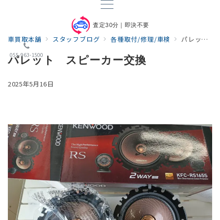
査定30分｜即決不要
車買取本舗
スタッフブログ
各種取付/修理/車検
パレット スピーカー交換
055-963-1500
パレット スピーカー交換
2025年5月16日