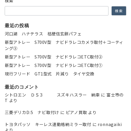
検索
ン
検索
最近の投稿
河口湖 ハナテラス 桔梗信玄餅パフェ
新型アトレー S700V型 ナビドラレコカメラ取付＋コーティ
ング③
新型アトレー S700V型 ナビドラレコETC取付②
新型アトレー S700V型 ナビドラレコETC取付①
現行フリード GT1型式 片減り タイヤ交換
最近のコメント
シトロエン ＤＳ３ スズキハスラー 納車
に
富士市の
T
より
三菱デリカD:5 ナビ取付け
に
ピアノ買取
より
トヨタパッソ キーレス連動格納ミラー取付
に
ronnagaiki
より