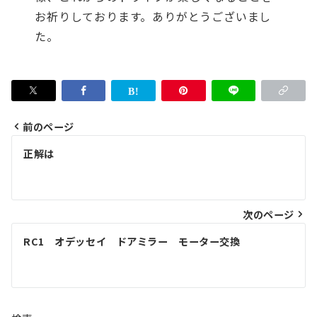
お祈りしております。ありがとうございまし
た。
前のページ
投
正解は
稿
ナ
次のページ
ビ
ゲ
RC1 オデッセイ ドアミラー モーター交換
ー
シ
ョ