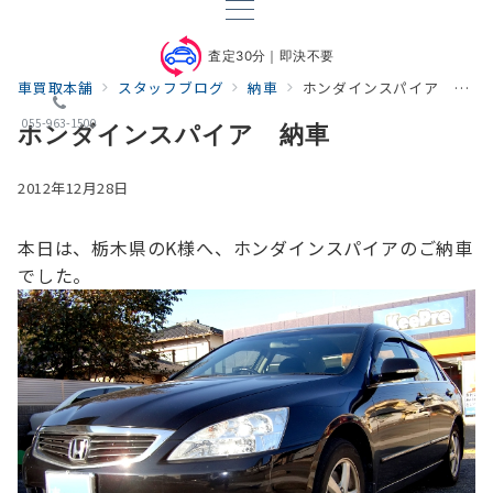
査定30分｜即決不要
車買取本舗
スタッフブログ
納車
ホンダインスパイア 納車
055-963-1500
ホンダインスパイア 納車
2012年12月28日
本日は、栃木県のK様へ、ホンダインスパイアのご納車
でした。