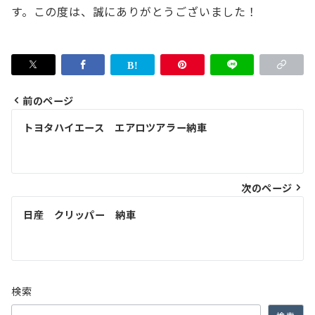
す。
この度は、誠にありがとうございました！
前のページ
投
トヨタハイエース エアロツアラー納車
稿
ナ
次のページ
ビ
ゲ
日産 クリッパー 納車
ー
シ
ョ
検索
ン