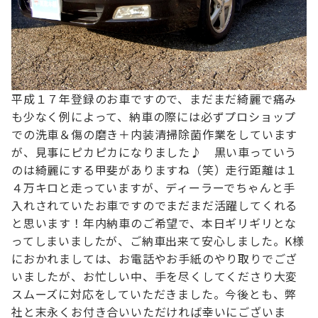
平成１７年登録のお車ですので、まだまだ綺麗で痛み
も少なく
例によって、納車の際には必ずプロショップ
での洗車＆傷の磨き＋内装清掃除菌作業
をしています
が、見事にピカピカになりました♪
黒い車っていう
のは綺麗にする甲斐がありますね（笑）
走行距離は１
４万キロと走っていますが、ディーラーでちゃんと手
入れされていたお車ですので
まだまだ活躍してくれる
と思います！
年内納車のご希望で、本日ギリギリとな
ってしまいましたが、ご納車出来て安心しました。
K様
におかれましては、お電話やお手紙のやり取りでござ
いましたが、
お忙しい中、手を尽くしてくださり大変
スムーズに対応をしていただきました。
今後とも、弊
社と末永くお付き合いいただければ幸いにございま