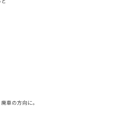
いと
？
 廃車の方向に。