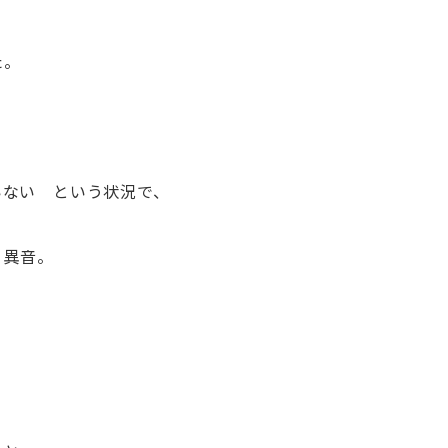
お問合せ電話番号
た。
055-963-1500
火曜～土曜 9:00~18:00
いない という状況で、
う異音。