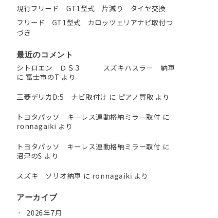
現行フリード GT1型式 片減り タイヤ交換
フリード GT1型式 カロッツェリアナビ取付つ
づき
最近のコメント
シトロエン ＤＳ３ スズキハスラー 納車
に
富士市のT
より
三菱デリカD:5 ナビ取付け
に
ピアノ買取
より
トヨタパッソ キーレス連動格納ミラー取付
に
ronnagaiki
より
トヨタパッソ キーレス連動格納ミラー取付
に
沼津のS
より
スズキ ソリオ納車
に
ronnagaiki
より
アーカイブ
2026年7月