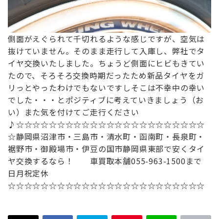
側面がえぐられて千切れるような感じですが、空気は
抜けていません。
そのまま走行して入庫し、
弊社でタ
イヤ交換いたしました。
ちょうど側面にヒビもきてい
たので、そろそろ交換時期だったため
新品タイヤをガ
リっとやったわけでもないですし
そこは不幸中の幸い
でした・・・とポジティブに考えていきましょう（お
い）
また気を付けてご走行ください
♪
☆☆☆☆☆☆☆☆☆☆☆☆☆☆☆☆☆☆☆☆☆☆☆
☆
静岡県沼津市・三島市・清水町・函南町
・長泉町・
裾野市・御殿場市・伊豆の国市
静岡県東部で安くタイ
ヤ交換するなら！
車買取本舗
055-963-1500まで
日月祝定休
☆☆☆☆☆☆☆☆☆☆☆☆☆☆☆☆☆☆☆☆☆☆☆☆