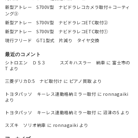
新型アトレー S700V型 ナビドラレコカメラ取付＋コーティ
ング③
新型アトレー S700V型 ナビドラレコETC取付②
新型アトレー S700V型 ナビドラレコETC取付①
現行フリード GT1型式 片減り タイヤ交換
最近のコメント
シトロエン ＤＳ３ スズキハスラー 納車
に
富士市の
T
より
三菱デリカD:5 ナビ取付け
に
ピアノ買取
より
トヨタパッソ キーレス連動格納ミラー取付
に
ronnagaiki
より
トヨタパッソ キーレス連動格納ミラー取付
に
沼津のS
より
スズキ ソリオ納車
に
ronnagaiki
より