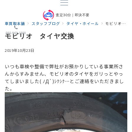
査定30分｜即決不要
車買取本舗
スタッフブログ
タイヤ・ホイール
モビリオ タイヤ交換
055-963-1500
モビリオ タイヤ交換
2019年10月23日
いつも車検や整備で弊社がお預かりしている事業所さ
んから
すみません、モビリオのタイヤをガリっとやっ
てしまいました( ﾉД`)ｼｸｼｸ…
とご連絡をいただきまし
た。