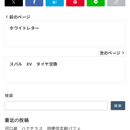
前のページ
投
ホワイトレター
稿
ナ
次のページ
ビ
ゲ
スバル XV タイヤ交換
ー
シ
ョ
検索
ン
検索
最近の投稿
河口湖 ハナテラス 桔梗信玄餅パフェ