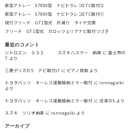
新型アトレー S700V型 ナビドラレコETC取付②
新型アトレー S700V型 ナビドラレコETC取付①
現行フリード GT1型式 片減り タイヤ交換
フリード GT1型式 カロッツェリアナビ取付つづき
最近のコメント
シトロエン ＤＳ３ スズキハスラー 納車
に
富士市の
T
より
三菱デリカD:5 ナビ取付け
に
ピアノ買取
より
トヨタパッソ キーレス連動格納ミラー取付
に
ronnagaiki
より
トヨタパッソ キーレス連動格納ミラー取付
に
沼津のS
より
スズキ ソリオ納車
に
ronnagaiki
より
アーカイブ