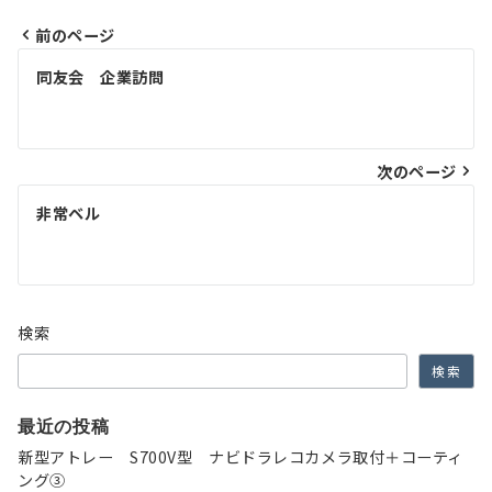
前のページ
投
同友会 企業訪問
稿
ナ
次のページ
ビ
ゲ
非常ベル
ー
シ
ョ
検索
ン
検索
最近の投稿
新型アトレー S700V型 ナビドラレコカメラ取付＋コーティ
ング③