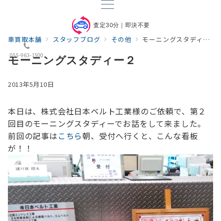
査定30分｜即決不要
車買取本舗
スタッフブログ
その他
モーニングスタディー２
055-963-1500
モーニングスタディー２
2013年5月10日
本日は、株式会社日本ベルト工業様のご依頼で、
第２
回目のモーニングスタディーでお話をして来ました。
前回の記事は
こちら
朝、受付へ行くと、こんな看板
が！！