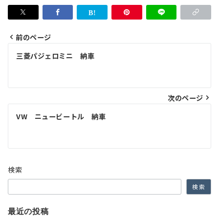
前のページ
投
三菱パジェロミニ 納車
稿
ナ
次のページ
ビ
ゲ
VW ニュービートル 納車
ー
シ
ョ
検索
ン
検索
最近の投稿