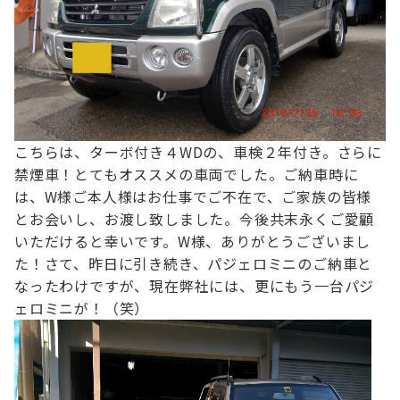
こちらは、ターボ付き４WDの、車検２年付き。さらに
禁煙車！
とてもオススメの車両でした。
ご納車時に
は、W様ご本人様はお仕事でご不在で、ご家族の皆様
とお会いし、お渡し致しました。
今後共末永くご愛顧
いただけると幸いです。
W様、ありがとうございまし
た！
さて、昨日に引き続き、パジェロミニのご納車と
なったわけですが、
現在弊社には、更にもう一台パジ
ェロミニが！（笑）