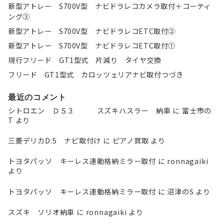
新型アトレー S700V型 ナビドラレコカメラ取付＋コーティ
ング③
新型アトレー S700V型 ナビドラレコETC取付②
新型アトレー S700V型 ナビドラレコETC取付①
現行フリード GT1型式 片減り タイヤ交換
フリード GT1型式 カロッツェリアナビ取付つづき
最近のコメント
シトロエン ＤＳ３ スズキハスラー 納車
に
富士市の
T
より
三菱デリカD:5 ナビ取付け
に
ピアノ買取
より
トヨタパッソ キーレス連動格納ミラー取付
に
ronnagaiki
より
トヨタパッソ キーレス連動格納ミラー取付
に
沼津のS
より
スズキ ソリオ納車
に
ronnagaiki
より