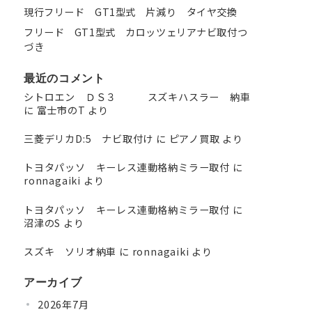
現行フリード GT1型式 片減り タイヤ交換
フリード GT1型式 カロッツェリアナビ取付つ
づき
最近のコメント
シトロエン ＤＳ３ スズキハスラー 納車
に
富士市のT
より
三菱デリカD:5 ナビ取付け
に
ピアノ買取
より
トヨタパッソ キーレス連動格納ミラー取付
に
ronnagaiki
より
トヨタパッソ キーレス連動格納ミラー取付
に
沼津のS
より
スズキ ソリオ納車
に
ronnagaiki
より
アーカイブ
2026年7月