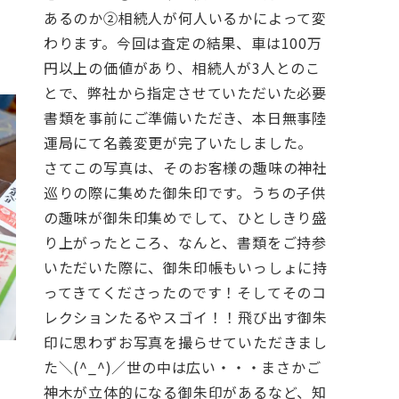
あるのか
②相続人が何人いるか
によって変
お問合せ電話番号
わります。今回は査定の結果、車は100万
円以上の価値があり、相続人が3人とのこ
055-963-1500
とで、弊社から指定させていただいた必要
火曜～土曜 9:00~18:00
書類を事前にご準備いただき、本日無事陸
運局にて名義変更が完了いたしました。
さてこの写真は、そのお客様の趣味の神社
巡りの際に集めた御朱印です。うちの子供
の趣味が御朱印集めでして、ひとしきり盛
り上がったところ、なんと、書類をご持参
いただいた際に、御朱印帳もいっしょに持
ってきてくださったのです！そしてそのコ
レクションたるやスゴイ！！飛び出す御朱
印に思わずお写真を撮らせていただきまし
た＼(^_^)／
世の中は広い・・・まさかご
神木が立体的になる御朱印があるなど、知