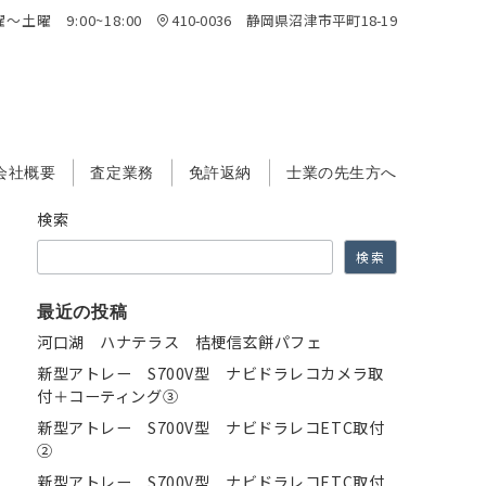
～土曜 9:00~18:00
410-0036 静岡県沼津市平町18-19
会社概要
査定業務
免許返納
士業の先生方へ
検索
検索
最近の投稿
河口湖 ハナテラス 桔梗信玄餅パフェ
新型アトレー S700V型 ナビドラレコカメラ取
付＋コーティング③
新型アトレー S700V型 ナビドラレコETC取付
②
新型アトレー S700V型 ナビドラレコETC取付