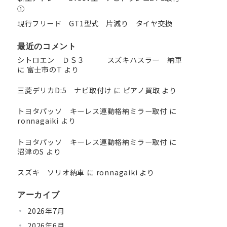
①
現行フリード GT1型式 片減り タイヤ交換
最近のコメント
シトロエン ＤＳ３ スズキハスラー 納車
に
富士市のT
より
三菱デリカD:5 ナビ取付け
に
ピアノ買取
より
トヨタパッソ キーレス連動格納ミラー取付
に
ronnagaiki
より
トヨタパッソ キーレス連動格納ミラー取付
に
沼津のS
より
スズキ ソリオ納車
に
ronnagaiki
より
アーカイブ
2026年7月
2026年6月