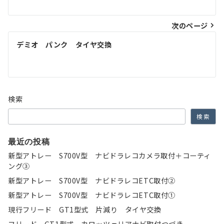
ナ
次のページ
ビ
ゲ
デミオ パンク タイヤ交換
ー
シ
ョ
検索
ン
検索
最近の投稿
新型アトレー S700V型 ナビドラレコカメラ取付＋コーティ
ング③
新型アトレー S700V型 ナビドラレコETC取付②
新型アトレー S700V型 ナビドラレコETC取付①
現行フリード GT1型式 片減り タイヤ交換