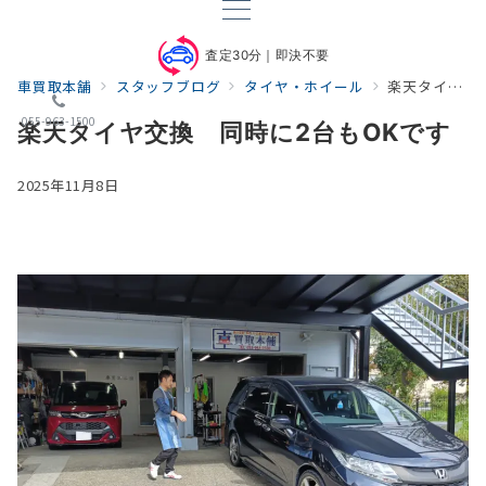
査定30分｜即決不要
車買取本舗
スタッフブログ
タイヤ・ホイール
楽天タイヤ交換 同時に2台もOKです
055-963-1500
楽天タイヤ交換 同時に2台もOKです
2025年11月8日