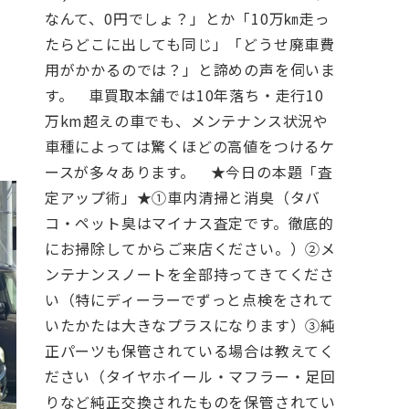
なんて、0円でしょ？」とか「10万㎞走っ
お問合せ電話番号
たらどこに出しても同じ」「どうせ廃車費
用がかかるのでは？」と諦めの声を伺いま
055-963-1500
す。
車買取本舗では10年落ち・走行10
火曜～土曜 9:00~18:00
万km超えの車でも、メンテナンス状況や
車種によっては驚くほどの高値をつけるケ
ースが多々あります。
★今日の本題「査
定アップ術」★
①車内清掃と消臭（タバ
コ・ペット臭はマイナス査定です。徹底的
にお掃除してからご来店ください。）
②メ
ンテナンスノートを全部持ってきてくださ
い（特にディーラーでずっと点検をされて
いたかたは大きなプラスになります）
③純
正パーツも保管されている場合は教えてく
ださい（タイヤホイール・マフラー・足回
りなど純正交換されたものを保管されてい