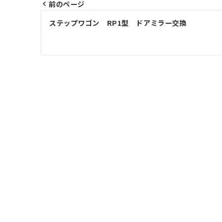
前のページ
投
ステップワゴン RP1型 ドアミラー交換
稿
ナ
ビ
ゲ
ー
シ
ョ
ン