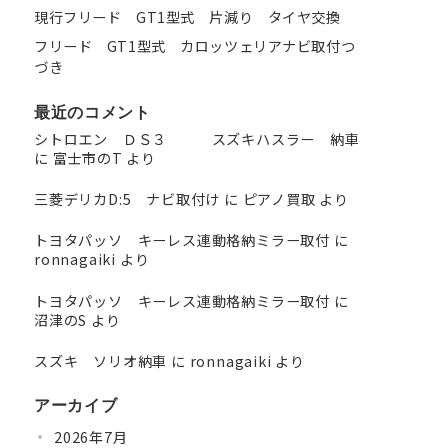
現行フリード GT1型式 片減り タイヤ交換
フリード GT1型式 カロッツェリアナビ取付つ
づき
最近のコメント
シトロエン ＤＳ３ スズキハスラー 納車
に
富士市のT
より
三菱デリカD:5 ナビ取付け
に
ピアノ買取
より
トヨタパッソ キーレス連動格納ミラー取付
に
ronnagaiki
より
トヨタパッソ キーレス連動格納ミラー取付
に
沼津のS
より
スズキ ソリオ納車
に
ronnagaiki
より
アーカイブ
2026年7月