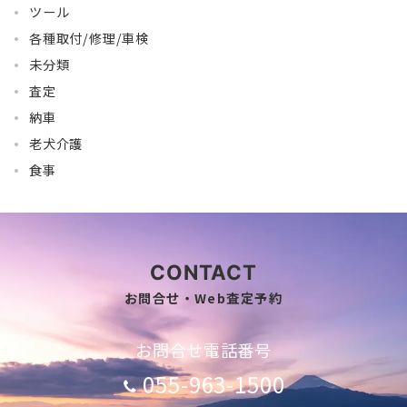
ツール
各種取付/修理/車検
未分類
査定
納車
老犬介護
食事
CONTACT
お問合せ・Web査定予約
お問合せ電話番号
055-963-1500