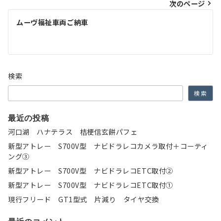
次のページ
ビ
ゲ
ムーヴ福祉車両ご納車
ー
シ
ョ
検索
ン
検索
最近の投稿
河口湖 ハナテラス 桔梗信玄餅パフェ
新型アトレー S700V型 ナビドラレコカメラ取付＋コーティ
ング③
新型アトレー S700V型 ナビドラレコETC取付②
新型アトレー S700V型 ナビドラレコETC取付①
現行フリード GT1型式 片減り タイヤ交換