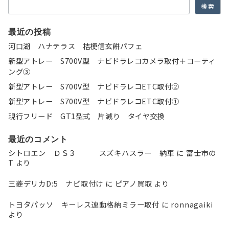
ン
検索
最近の投稿
河口湖 ハナテラス 桔梗信玄餅パフェ
新型アトレー S700V型 ナビドラレコカメラ取付＋コーティ
ング③
新型アトレー S700V型 ナビドラレコETC取付②
新型アトレー S700V型 ナビドラレコETC取付①
現行フリード GT1型式 片減り タイヤ交換
最近のコメント
シトロエン ＤＳ３ スズキハスラー 納車
に
富士市の
T
より
三菱デリカD:5 ナビ取付け
に
ピアノ買取
より
トヨタパッソ キーレス連動格納ミラー取付
に
ronnagaiki
より