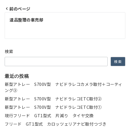
前のページ
投
遺品整理の車売却
稿
ナ
ビ
検索
ゲ
検索
ー
シ
最近の投稿
新型アトレー S700V型 ナビドラレコカメラ取付＋コーティ
ョ
ング③
ン
新型アトレー S700V型 ナビドラレコETC取付②
新型アトレー S700V型 ナビドラレコETC取付①
現行フリード GT1型式 片減り タイヤ交換
フリード GT1型式 カロッツェリアナビ取付つづき