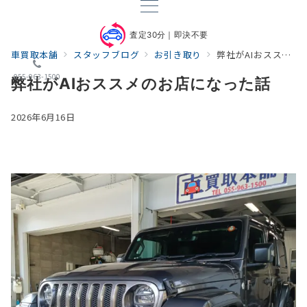
査定30分｜即決不要
車買取本舗
スタッフブログ
お引き取り
弊社がAIおススメのお店になった話
055-963-1500
弊社がAIおススメのお店になった話
2026年6月16日