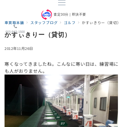
査定30分｜即決不要
車買取本舗
スタッフブログ
ゴルフ
かすぃきりー（貸切）
055-963-1500
かすぃきりー（貸切）
2012年11月26日
寒くなってきましたね。
こんなに寒い日は、練習場に
も人がおりません。