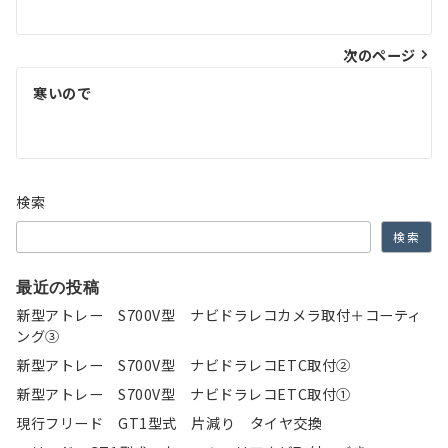
ナ
次のページ
ビ
ゲ
寒いので
ー
シ
ョ
検索
ン
検索
最近の投稿
新型アトレー S700V型 ナビドラレコカメラ取付＋コーティ
ング③
新型アトレー S700V型 ナビドラレコETC取付②
新型アトレー S700V型 ナビドラレコETC取付①
現行フリード GT1型式 片減り タイヤ交換