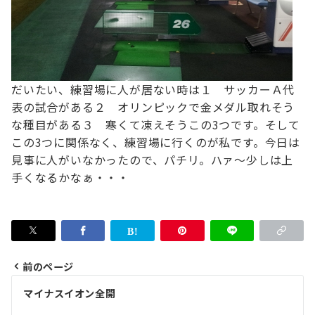
だいたい、練習場に人が居ない時は
１ サッカーＡ代
表の試合がある
２ オリンピックで金メダル取れそう
な種目がある
３ 寒くて凍えそう
この3つです。そして
この3つに関係なく、練習場に行くのが私です。
今日は
見事に人がいなかったので、パチリ。
ハァ～少しは上
手くなるかなぁ・・・
前のページ
投
マイナスイオン全開
稿