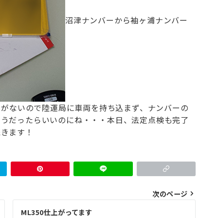
沼津ナンバーから袖ヶ浦ナンバー
お問合せ電話番号
055-963-1500
火曜～土曜 9:00~18:00
印がないので
陸運局に車両を持ち込まず、ナンバーの
そうだったらいいのにね・・・
本日、法定点検も完了
続きます！
次のページ
ML350仕上がってます