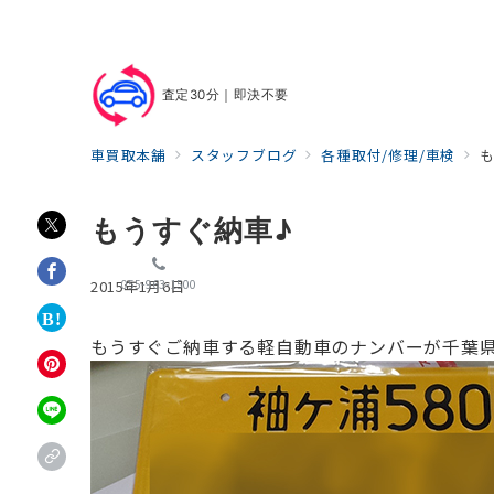
査定30分｜即決不要
車買取本舗
スタッフブログ
各種取付/修理/車検
もうすぐ納車♪
055-963-1500
2015年1月6日
もうすぐご納車する軽自動車のナンバーが
千葉