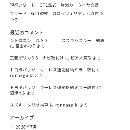
現行フリード GT1型式 片減り タイヤ交換
フリード GT1型式 カロッツェリアナビ取付つ
づき
最近のコメント
シトロエン ＤＳ３ スズキハスラー 納車
に
富士市のT
より
三菱デリカD:5 ナビ取付け
に
ピアノ買取
より
トヨタパッソ キーレス連動格納ミラー取付
に
ronnagaiki
より
トヨタパッソ キーレス連動格納ミラー取付
に
沼津のS
より
スズキ ソリオ納車
に
ronnagaiki
より
アーカイブ
2026年7月