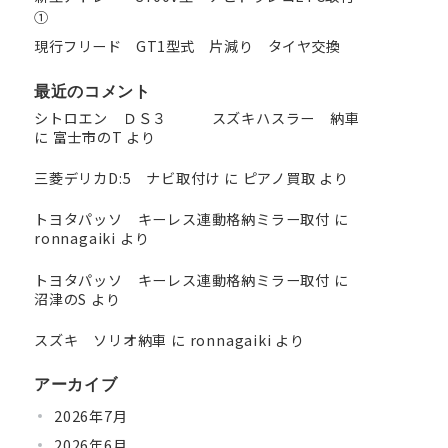
①
現行フリード GT1型式 片減り タイヤ交換
最近のコメント
シトロエン ＤＳ３ スズキハスラー 納車
に
富士市のT
より
三菱デリカD:5 ナビ取付け
に
ピアノ買取
より
トヨタパッソ キーレス連動格納ミラー取付
に
ronnagaiki
より
トヨタパッソ キーレス連動格納ミラー取付
に
沼津のS
より
スズキ ソリオ納車
に
ronnagaiki
より
アーカイブ
2026年7月
2026年6月