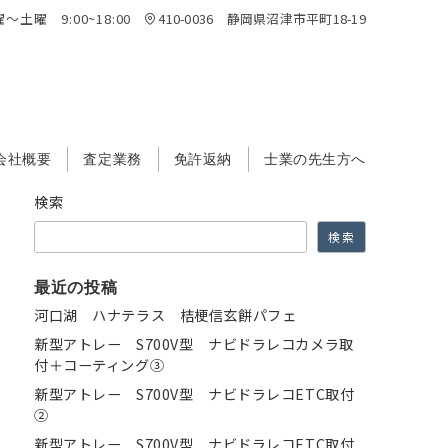
～土曜 9:00~18:00
410-0036 静岡県沼津市平町18-19
会社概要
査定業務
免許返納
士業の先生方へ
検索
検索
最近の投稿
河口湖 ハナテラス 桔梗信玄餅パフェ
新型アトレー S700V型 ナビドラレコカメラ取
付＋コーティング③
新型アトレー S700V型 ナビドラレコETC取付
②
新型アトレー S700V型 ナビドラレコETC取付