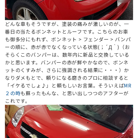
どんな車もそうですが、塗装の痛みが激しいのが、一
番日の当たるボンネットとルーフです。
こちらのお車
も御多分にもれず、
ボンネット > フェンダー > バンパ
ーの順に、赤が赤でなくなっている状態(；´Д｀)
（お
そらくこのバンパーは、数年内に新品と交換している
かと思います。バンパーの赤が鮮やかなので、ボンネ
ットのくすみが、さらに強調される結果に・・・）
か
なりダメもとで、頼りになる磨きのプロに相談すると
「イケるでしょ♪」と頼もしいお言葉。
そういえば
MR
２の時
も蘇ったもんな、と思い出しつつの
アフターが
これです。