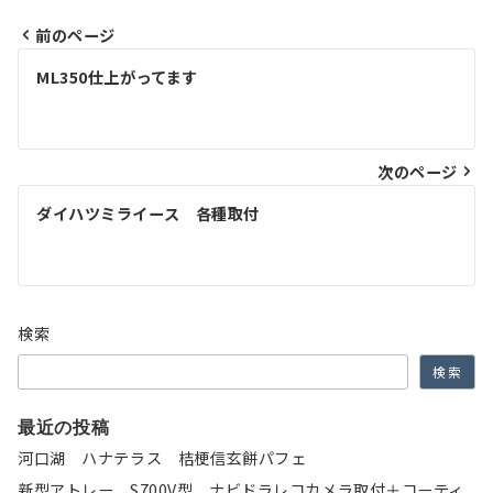
前のページ
投
ML350仕上がってます
稿
ナ
次のページ
ビ
ゲ
ダイハツミライース 各種取付
ー
シ
ョ
検索
ン
検索
最近の投稿
河口湖 ハナテラス 桔梗信玄餅パフェ
新型アトレー S700V型 ナビドラレコカメラ取付＋コーティ