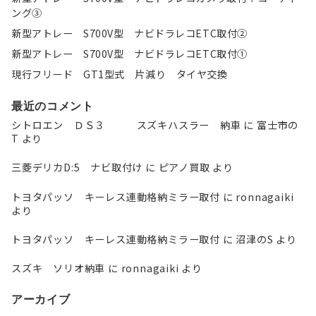
ング③
新型アトレー S700V型 ナビドラレコETC取付②
新型アトレー S700V型 ナビドラレコETC取付①
現行フリード GT1型式 片減り タイヤ交換
最近のコメント
シトロエン ＤＳ３ スズキハスラー 納車
に
富士市の
T
より
三菱デリカD:5 ナビ取付け
に
ピアノ買取
より
トヨタパッソ キーレス連動格納ミラー取付
に
ronnagaiki
より
トヨタパッソ キーレス連動格納ミラー取付
に
沼津のS
より
スズキ ソリオ納車
に
ronnagaiki
より
アーカイブ