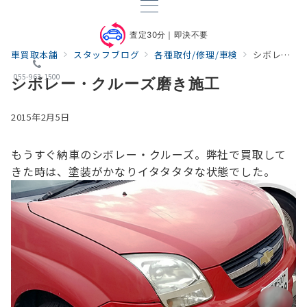
査定30分｜即決不要
車買取本舗
スタッフブログ
各種取付/修理/車検
シボレー・クルーズ磨き施工
055-963-1500
シボレー・クルーズ磨き施工
2015年2月5日
もうすぐ納車のシボレー・クルーズ。
弊社で買取して
きた時は、塗装がかなりイタタタタな状態でした。