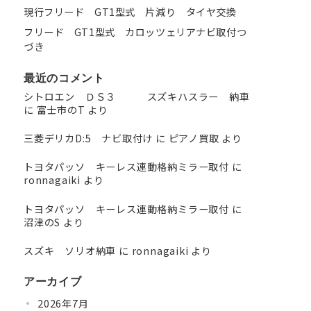
現行フリード GT1型式 片減り タイヤ交換
フリード GT1型式 カロッツェリアナビ取付つ
づき
最近のコメント
シトロエン ＤＳ３ スズキハスラー 納車
に
富士市のT
より
三菱デリカD:5 ナビ取付け
に
ピアノ買取
より
トヨタパッソ キーレス連動格納ミラー取付
に
ronnagaiki
より
トヨタパッソ キーレス連動格納ミラー取付
に
沼津のS
より
スズキ ソリオ納車
に
ronnagaiki
より
アーカイブ
2026年7月