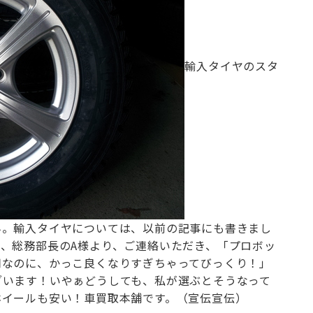
お問合せ電話番号
055-963-1500
輸入タイヤのスタ
火曜～土曜 9:00~18:00
ん。
輸入タイヤについては、以前の記事にも書きまし
、総務部長のA様より、ご連絡いただき、
「プロボッ
用なのに、かっこ良くなりすぎちゃってびっくり！」
ざいます！
いやぁ
どうしても、私が選ぶとそうなって
ホイールも安い！車買取本舗です。（宣伝宣伝）