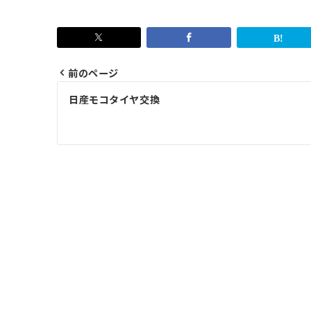
前のページ
投
日産モコタイヤ交換
稿
ナ
ビ
ゲ
ー
シ
ョ
ン