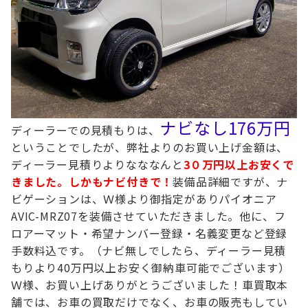
ナビなし176万円
ディーラーでの見積もりは、
ということでしたが、
弊社よりのお買い上げ金額は、
ディーラー見積りより
な
な
なんと
3０万円以上お安くで
きました。しかもナビ付きで！
装備品詳細ですが、ナ
ビゲーションは、Ｗ様より御指定があり
パイオニア
AVIC-MRZ07を装備させていただきました。
他に、フ
ロアーマット・希望ナンバー登録・名義変更など登録
手数料込です。
（ナビ無しでしたら、ディーラー見積
もりより40万円以上お安く御納車可能でございます）
Ｗ様、お買い上げありがとうございました！
車買取本
舗では、お車の買取だけでなく、お車の販売もしてい