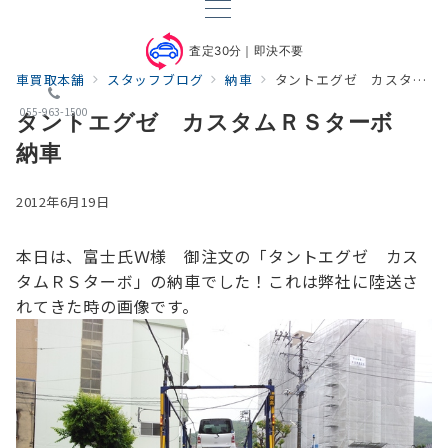
査定30分｜即決不要
車買取本舗
スタッフブログ
納車
タントエグゼ カスタムＲＳターボ 納車
055-963-1500
タントエグゼ カスタムＲＳターボ
納車
2012年6月19日
本日は、富士氏Ｗ様 御注文の「タントエグゼ カス
タムＲＳターボ」の納車でした！
これは弊社に陸送さ
れてきた時の画像です。