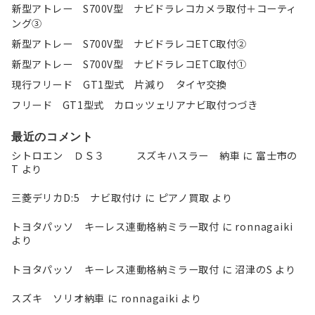
新型アトレー S700V型 ナビドラレコカメラ取付＋コーティ
ン
ング③
新型アトレー S700V型 ナビドラレコETC取付②
新型アトレー S700V型 ナビドラレコETC取付①
現行フリード GT1型式 片減り タイヤ交換
フリード GT1型式 カロッツェリアナビ取付つづき
最近のコメント
シトロエン ＤＳ３ スズキハスラー 納車
に
富士市の
T
より
三菱デリカD:5 ナビ取付け
に
ピアノ買取
より
トヨタパッソ キーレス連動格納ミラー取付
に
ronnagaiki
より
トヨタパッソ キーレス連動格納ミラー取付
に
沼津のS
より
スズキ ソリオ納車
に
ronnagaiki
より