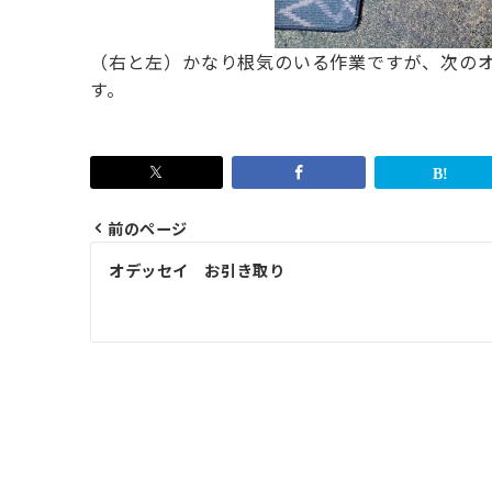
（右と左）
かなり根気のいる作業ですが、次の
す。
前のページ
投
オデッセイ お引き取り
稿
ナ
ビ
ゲ
ー
シ