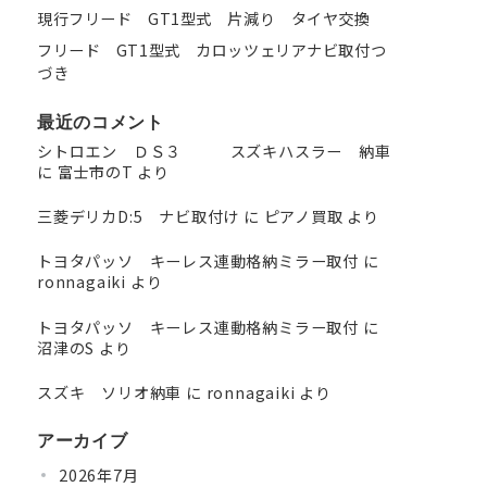
現行フリード GT1型式 片減り タイヤ交換
フリード GT1型式 カロッツェリアナビ取付つ
づき
最近のコメント
シトロエン ＤＳ３ スズキハスラー 納車
に
富士市のT
より
三菱デリカD:5 ナビ取付け
に
ピアノ買取
より
トヨタパッソ キーレス連動格納ミラー取付
に
ronnagaiki
より
トヨタパッソ キーレス連動格納ミラー取付
に
沼津のS
より
スズキ ソリオ納車
に
ronnagaiki
より
アーカイブ
2026年7月