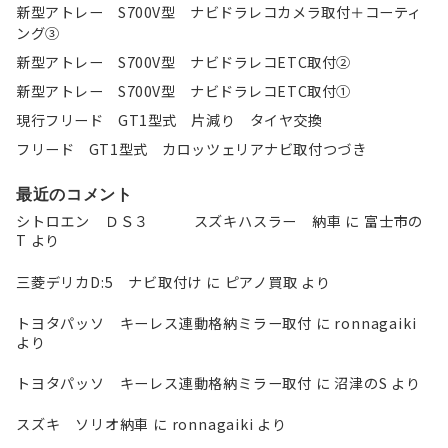
新型アトレー S700V型 ナビドラレコカメラ取付＋コーティ
ング③
新型アトレー S700V型 ナビドラレコETC取付②
新型アトレー S700V型 ナビドラレコETC取付①
現行フリード GT1型式 片減り タイヤ交換
フリード GT1型式 カロッツェリアナビ取付つづき
最近のコメント
シトロエン ＤＳ３ スズキハスラー 納車
に
富士市の
T
より
三菱デリカD:5 ナビ取付け
に
ピアノ買取
より
トヨタパッソ キーレス連動格納ミラー取付
に
ronnagaiki
より
トヨタパッソ キーレス連動格納ミラー取付
に
沼津のS
より
スズキ ソリオ納車
に
ronnagaiki
より