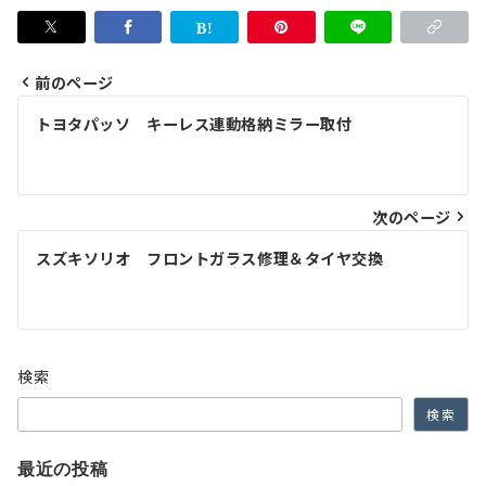
前のページ
投
トヨタパッソ キーレス連動格納ミラー取付
稿
ナ
次のページ
ビ
ゲ
スズキソリオ フロントガラス修理＆タイヤ交換
ー
シ
ョ
検索
ン
検索
最近の投稿