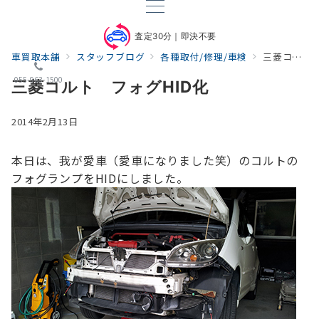
査定30分｜即決不要
車買取本舗
スタッフブログ
各種取付/修理/車検
三菱コルト フォグHID化
055-963-1500
三菱コルト フォグHID化
2014年2月13日
本日は、我が愛車（愛車になりました笑）のコルトの
フォグランプをHIDにしました。