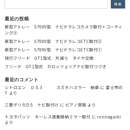
ン
検索
最近の投稿
新型アトレー S700V型 ナビドラレコカメラ取付＋コーティ
ング③
新型アトレー S700V型 ナビドラレコETC取付②
新型アトレー S700V型 ナビドラレコETC取付①
現行フリード GT1型式 片減り タイヤ交換
フリード GT1型式 カロッツェリアナビ取付つづき
最近のコメント
シトロエン ＤＳ３ スズキハスラー 納車
に
富士市の
T
より
三菱デリカD:5 ナビ取付け
に
ピアノ買取
より
トヨタパッソ キーレス連動格納ミラー取付
に
ronnagaiki
より