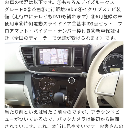
お車の状況は以下です。
①もちろんデイズルークス
グレードX
②茶色
③走行距離28km
④イクリプスナビ装
備（走行中にテレビもDVDも観れます）
⑤6月登録の未
使用車
⑥片側電動スライドドア
⑦基本の3点セット フ
ロアマット・バイザー・ナンバー枠付き
⑧新車保証付
き（全国のディーラーで保証が受けられます）
です。
当たり前といえば当たり前なのですが、アラウンドビ
ューがついているので、
バックカメラは最初から装備
されています。
これ、本当に見やすいです。お客さんの