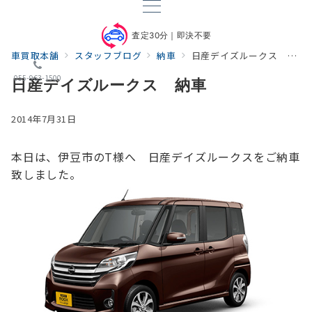
査定30分｜即決不要
車買取本舗
スタッフブログ
納車
日産デイズルークス 納車
055-963-1500
日産デイズルークス 納車
2014年7月31日
本日は、伊豆市のT様へ 日産デイズルークスをご納車
致しました。