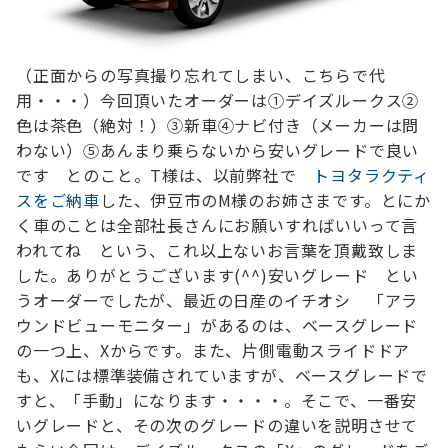
（正面からの写真撮り忘れてしまい、こちらで代
用・・・）
今回頂いたオーダーは
①デイズルークス
②
色は茶色（絶対！）
③新車
④ナビ付き（メーカーは問
わない）
⑤あんまり乗らないから安いグレードで良い
です とのこと。
T様は、以前弊社で
トヨタラクティ
スをご納車
した、伊豆市のM様のお姉さまです。
とにか
く車のことは全部社長さんにお願いすればいいって言
われてね という、これ以上ないお言葉を頂戴致しま
した。ありがとうございます(^^)
安いグレード とい
うオーダーでしたが、
最近の日産のイチオシ 「アラ
ウンドビューモニター」
があるのは、ベースグレード
の一つ上、Xからです。
また、片側電動スライドドア
も、Xには標準装備されていますが、
ベースグレードで
すと、「手動」になります・・・・。
そこで、一番安
いグレードと、その次のグレードの違いを説明させて