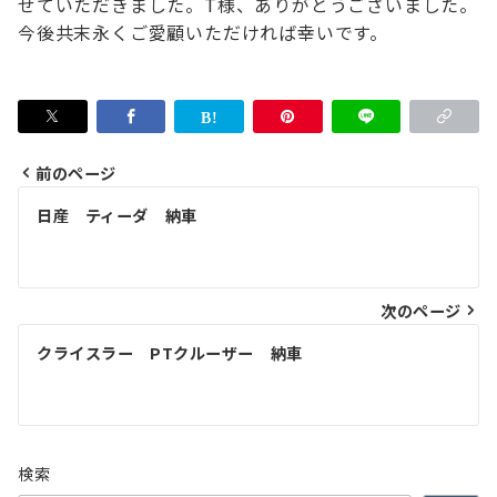
せていただきました。
T様、ありがとうございました。
今後共末永くご愛顧いただければ幸いです。
前のページ
投
日産 ティーダ 納車
稿
ナ
次のページ
ビ
ゲ
クライスラー PTクルーザー 納車
ー
シ
ョ
検索