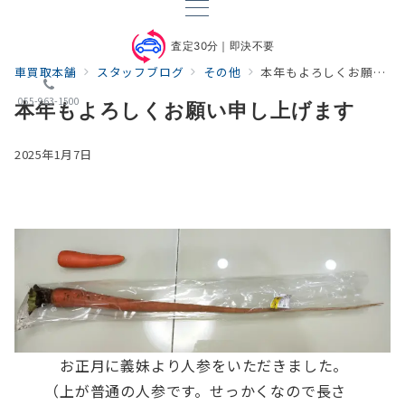
査定30分｜即決不要
車買取本舗
スタッフブログ
その他
本年もよろしくお願い申し上げます
055-963-1500
本年もよろしくお願い申し上げます
2025年1月7日
お正月に義妹より人参をいただきました。
（上が普通の人参です。せっかくなので長さ