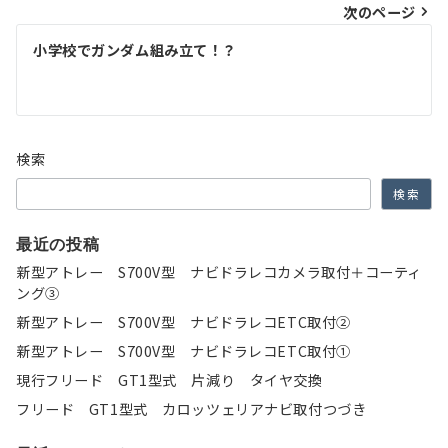
次のページ
ビ
ゲ
小学校でガンダム組み立て！？
ー
シ
ョ
検索
ン
検索
最近の投稿
新型アトレー S700V型 ナビドラレコカメラ取付＋コーティ
ング③
新型アトレー S700V型 ナビドラレコETC取付②
新型アトレー S700V型 ナビドラレコETC取付①
現行フリード GT1型式 片減り タイヤ交換
フリード GT1型式 カロッツェリアナビ取付つづき