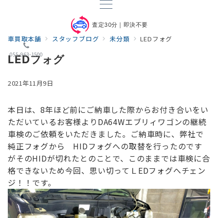
査定30分｜即決不要
車買取本舗
スタッフブログ
未分類
LEDフォグ
055-963-1500
LEDフォグ
2021年11月9日
本日は、8年ほど前にご納車した際からお付き合いをい
ただいているお客様より
DA64Wエブリィワゴンの継続
車検のご依頼をいただきました。
ご納車時に、弊社で
純正フォグから HIDフォグへの取替を行ったのです
が
そのHIDが切れたとのことで、このままでは車検に合
格できないため
今回、思い切ってＬEDフォグへチェン
ジ！！です。