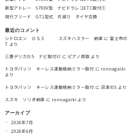
新型アトレー S700V型 ナビドラレコETC取付①
現行フリード GT1型式 片減り タイヤ交換
最近のコメント
シトロエン ＤＳ３ スズキハスラー 納車
に
富士市の
T
より
三菱デリカD:5 ナビ取付け
に
ピアノ買取
より
トヨタパッソ キーレス連動格納ミラー取付
に
ronnagaiki
より
トヨタパッソ キーレス連動格納ミラー取付
に
沼津のS
より
スズキ ソリオ納車
に
ronnagaiki
より
アーカイブ
2026年7月
2026年6月