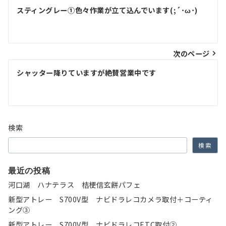
投
スティングレー①色々作業が立て込んでいます(;´･ω･)
稿
ナ
次のページ
ビ
ゲ
シャッター降りていますが絶賛営業中です
ー
シ
ョ
検索
ン
検索
最近の投稿
河口湖 ハナテラス 桔梗信玄餅パフェ
新型アトレー S700V型 ナビドラレコカメラ取付＋コーティ
ング③
新型アトレー S700V型 ナビドラレコETC取付②