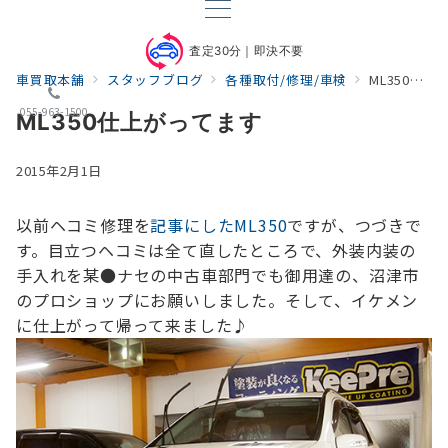
査定30分｜即決不要
車買取本舗
スタッフブログ
各種取付/修理/車検
ML350仕上がってます
055-963-1500
ML350仕上がってます
2015年2月1日
以前ヘコミ修理を
記事にしたML350
ですが、つづきで
す。
目立つヘコミは全て直したところで、外装内装の
手入れを
某●ナセの中古車部門でも御用達の、沼津市
のプロショップにお願いしました。
そして、イケメン
に仕上がって帰って来ました♪