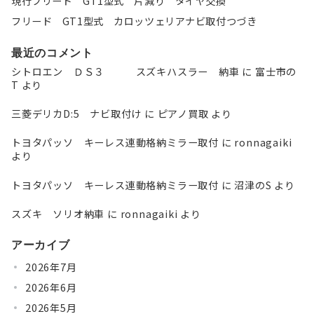
現行フリード GT1型式 片減り タイヤ交換
フリード GT1型式 カロッツェリアナビ取付つづき
最近のコメント
シトロエン ＤＳ３ スズキハスラー 納車
に
富士市の
T
より
三菱デリカD:5 ナビ取付け
に
ピアノ買取
より
トヨタパッソ キーレス連動格納ミラー取付
に
ronnagaiki
より
トヨタパッソ キーレス連動格納ミラー取付
に
沼津のS
より
スズキ ソリオ納車
に
ronnagaiki
より
アーカイブ
2026年7月
2026年6月
2026年5月