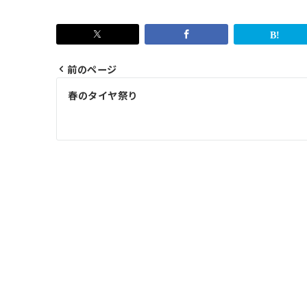
前のページ
投
春のタイヤ祭り
稿
ナ
ビ
ゲ
ー
シ
ョ
ン