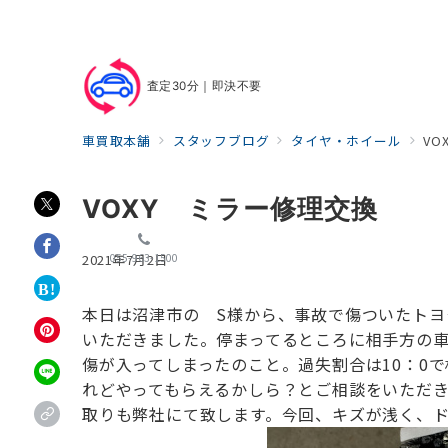
査定30分｜即決不要
車買取本舗
スタッフブログ
タイヤ・ホイール
VO
VOXY ミラー修理交換
055-963-1500
2021年7月2日
本日は沼津市の S様から、事故で傷ついた
トヨ
いただきました。
停まってるところに相手方の
傷が入ってしまったのこと。
過失割合は10：0で
れど
やってもらえるかしら？とご相談をいただ
取りも弊社にて致します。
今回、キズが浅く、