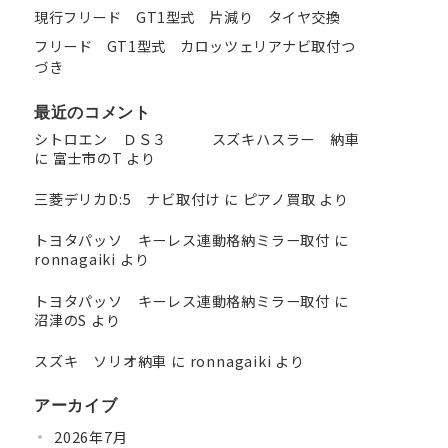
現行フリード GT1型式 片減り タイヤ交換
フリード GT1型式 カロッツェリアナビ取付つ
づき
最近のコメント
シトロエン ＤＳ３ スズキハスラー 納車
に
富士市のT
より
三菱デリカD:5 ナビ取付け
に
ピアノ買取
より
トヨタパッソ キーレス連動格納ミラー取付
に
ronnagaiki
より
トヨタパッソ キーレス連動格納ミラー取付
に
沼津のS
より
スズキ ソリオ納車
に
ronnagaiki
より
アーカイブ
2026年7月