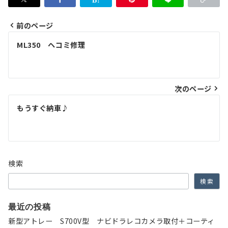
前のページ
投
ML350 ヘコミ修理
稿
ナ
次のページ
ビ
ゲ
もうすぐ納車♪
ー
シ
ョ
検索
ン
検索
最近の投稿
新型アトレー S700V型 ナビドラレコカメラ取付＋コーティ