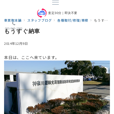
査定30分｜即決不要
車買取本舗
スタッフブログ
各種取付/修理/車検
もうすぐ納車
055-963-1500
もうすぐ納車
2014年12月9日
本日は、ここへ来ています。