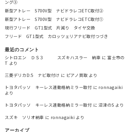
ング③
新型アトレー S700V型 ナビドラレコETC取付②
新型アトレー S700V型 ナビドラレコETC取付①
現行フリード GT1型式 片減り タイヤ交換
フリード GT1型式 カロッツェリアナビ取付つづき
最近のコメント
シトロエン ＤＳ３ スズキハスラー 納車
に
富士市の
T
より
三菱デリカD:5 ナビ取付け
に
ピアノ買取
より
トヨタパッソ キーレス連動格納ミラー取付
に
ronnagaiki
より
トヨタパッソ キーレス連動格納ミラー取付
に
沼津のS
より
スズキ ソリオ納車
に
ronnagaiki
より
アーカイブ