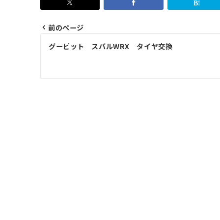
前のページ
投
グーピット スバルWRX タイヤ交換
稿
ナ
ビ
ゲ
ー
シ
ョ
ン