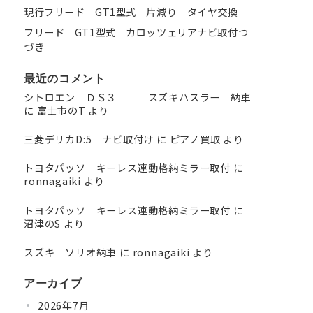
現行フリード GT1型式 片減り タイヤ交換
フリード GT1型式 カロッツェリアナビ取付つ
づき
最近のコメント
シトロエン ＤＳ３ スズキハスラー 納車
に
富士市のT
より
三菱デリカD:5 ナビ取付け
に
ピアノ買取
より
トヨタパッソ キーレス連動格納ミラー取付
に
ronnagaiki
より
トヨタパッソ キーレス連動格納ミラー取付
に
沼津のS
より
スズキ ソリオ納車
に
ronnagaiki
より
アーカイブ
2026年7月