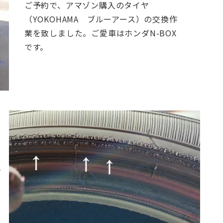
ご予約で、アマゾン購入のタイヤ
（YOKOHAMA ブルーアース）の交換作
お問合せ電話番号
業を致しました。
ご愛車はホンダN-BOX
055-963-1500
です。
火曜～土曜 9:00~18:00
必