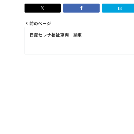
前のページ
投
日産セレナ福祉車両 納車
稿
ナ
ビ
ゲ
ー
シ
ョ
ン