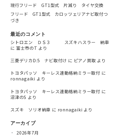
現行フリード GT1型式 片減り タイヤ交換
フリード GT1型式 カロッツェリアナビ取付つ
づき
最近のコメント
シトロエン ＤＳ３ スズキハスラー 納車
に
富士市のT
より
三菱デリカD:5 ナビ取付け
に
ピアノ買取
より
トヨタパッソ キーレス連動格納ミラー取付
に
ronnagaiki
より
トヨタパッソ キーレス連動格納ミラー取付
に
沼津のS
より
スズキ ソリオ納車
に
ronnagaiki
より
アーカイブ
2026年7月