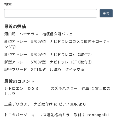
ョ
検索
ン
検索
最近の投稿
河口湖 ハナテラス 桔梗信玄餅パフェ
新型アトレー S700V型 ナビドラレコカメラ取付＋コーティ
ング③
新型アトレー S700V型 ナビドラレコETC取付②
新型アトレー S700V型 ナビドラレコETC取付①
現行フリード GT1型式 片減り タイヤ交換
最近のコメント
シトロエン ＤＳ３ スズキハスラー 納車
に
富士市の
T
より
三菱デリカD:5 ナビ取付け
に
ピアノ買取
より
トヨタパッソ キーレス連動格納ミラー取付
に
ronnagaiki