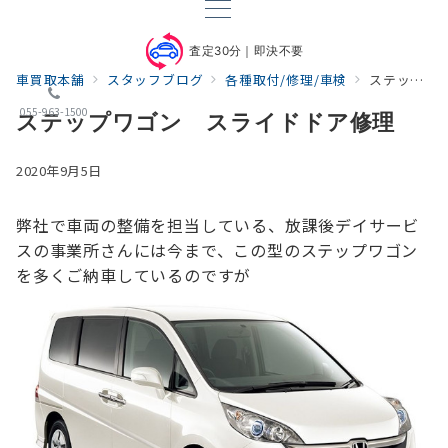
査定30分｜即決不要
車買取本舗
スタッフブログ
各種取付/修理/車検
ステップワゴン スライドドア修理
055-963-1500
ステップワゴン スライドドア修理
2020年9月5日
弊社で車両の整備を担当している、放課後デイサービ
スの事業所さんには
今まで、この型のステップワゴン
を多くご納車しているのですが