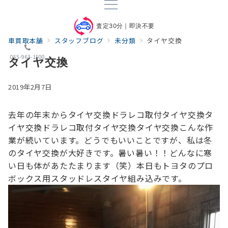
査定30分｜即決不要
車買取本舗
スタッフブログ
未分類
タイヤ交換
055-963-1500
タイヤ交換
2019年2月7日
去年の年末から
タイヤ交換
ドラレコ取付
タイヤ交換
タ
イヤ交換
ドラレコ取付
タイヤ交換
タイヤ交換
こんな作
業が続いています。
どうでもいいことですが、私は冬
のタイヤ交換が大好きです。
暑い暑い！！どんなに寒
い日も体があたたまります（笑）
本日もトヨタのプロ
ボックス用スタッドレスタイヤ組み込みです。