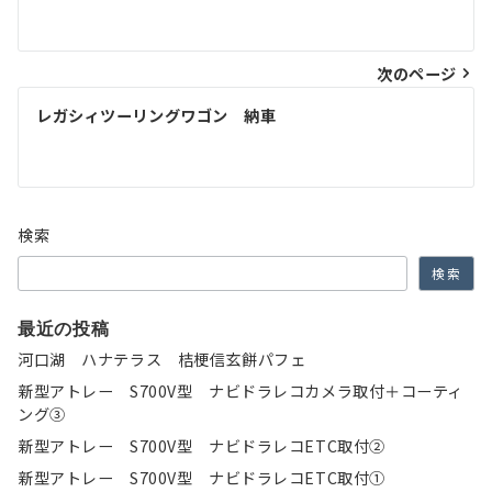
稿
ナ
次のページ
ビ
ゲ
レガシィツーリングワゴン 納車
ー
シ
ョ
検索
ン
検索
最近の投稿
河口湖 ハナテラス 桔梗信玄餅パフェ
新型アトレー S700V型 ナビドラレコカメラ取付＋コーティ
ング③
新型アトレー S700V型 ナビドラレコETC取付②
新型アトレー S700V型 ナビドラレコETC取付①