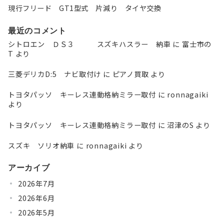
現行フリード GT1型式 片減り タイヤ交換
最近のコメント
シトロエン ＤＳ３ スズキハスラー 納車
に
富士市の
T
より
三菱デリカD:5 ナビ取付け
に
ピアノ買取
より
トヨタパッソ キーレス連動格納ミラー取付
に
ronnagaiki
より
トヨタパッソ キーレス連動格納ミラー取付
に
沼津のS
より
スズキ ソリオ納車
に
ronnagaiki
より
アーカイブ
2026年7月
2026年6月
2026年5月