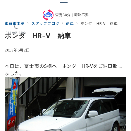
査定30分｜即決不要
車買取本舗
スタッフブログ
納車
ホンダ HR-V 納車
055-963-1500
ホンダ HR-V 納車
2013年6月2日
本日は、富士市のS様へ ホンダ HR-Vをご納車致し
ました。