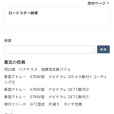
次のページ
ビ
ゲ
ロードスター納車
ー
シ
ョ
検索
ン
検索
最近の投稿
河口湖 ハナテラス 桔梗信玄餅パフェ
新型アトレー S700V型 ナビドラレコカメラ取付＋コーティ
ング③
新型アトレー S700V型 ナビドラレコETC取付②
新型アトレー S700V型 ナビドラレコETC取付①
現行フリード GT1型式 片減り タイヤ交換