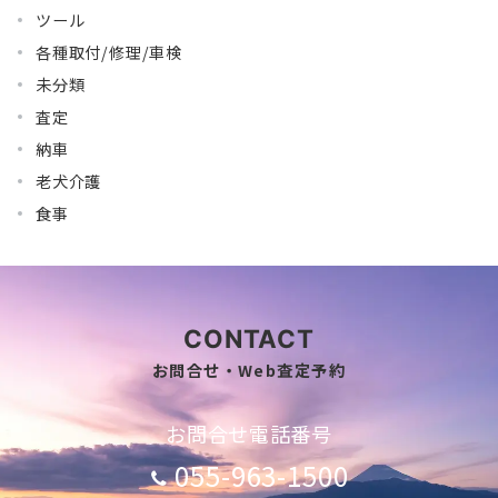
ツール
各種取付/修理/車検
未分類
査定
納車
老犬介護
食事
CONTACT
お問合せ・Web査定予約
お問合せ電話番号
055-963-1500