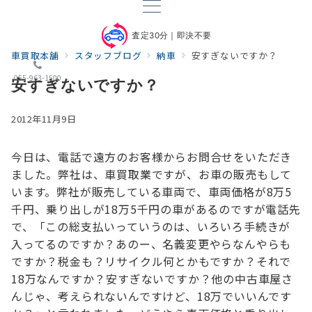
査定30分｜即決不要
車買取本舗
スタッフブログ
納車
安すぎないですか？
055-963-1500
安すぎないですか？
2012年11月9日
今日は、電話で遠方のお客様からお問合せをいただき
ました。
弊社は、車買取業ですが、お車の販売もして
います。
弊社が販売している車両で、
車両価格が8万5
千円、乗り出しが18万5千円の車があるのですが
電話先
で、
「この総支払いっていうのは、いろいろ手続きが
入ってるのですか？
あのー、名義変更やらなんやらも
ですか？
税金も？
リサイクル何とかもですか？
それで
18万なんですか？安すぎないですか？
他の中古車屋さ
んじゃ、考えられないんですけど、18万でいいんです