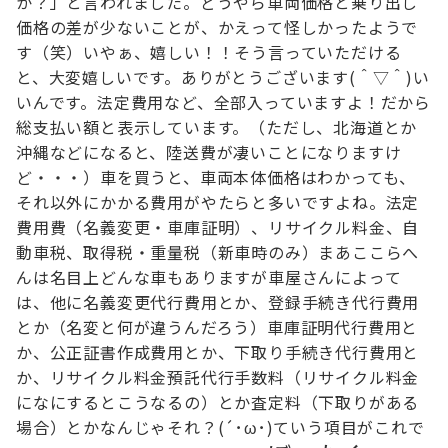
か？」
と言われました。
どうやら車両価格と乗り出し
価格の差が少ないことが、かえって怪しかったようで
す（笑）
いやぁ、嬉しい！！
そう言っていただける
と、大変嬉しいです。ありがとうございます(＾▽＾)
い
いんです。法定費用など、全部入っていますよ！だから
総支払い額と表示しています。
（ただし、北海道とか
沖縄などになると、陸送費が凄いことになりますけ
ど・・・）
車を買うと、車両本体価格はわかっても、
それ以外にかかる費用がやたらと多いですよね。
法定
費用費（名義変更・車庫証明）、リサイクル料金、自
動車税、取得税・重量税（新車時のみ）
まあここらへ
んは名目上どんな車もありますが
車屋さんによって
は、他に
名義変更代行費用とか、
登録手続き代行費用
とか（名変と何が違うんだろう）
車庫証明代行費用と
か、
公正証書作成費用とか、
下取り手続き代行費用と
か、
リサイクル料金預託代行手数料（リサイクル料金
になにするとこうなるの）とか
査定料（下取りがある
場合）とか
なんじゃそれ？(´･ω･)
ていう項目がこれで