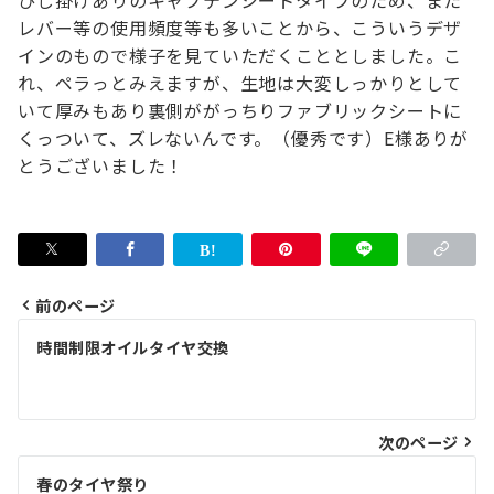
ひじ掛けありのキャプテンシートタイプのため、
また
レバー等の使用頻度等も多いことから、
こういうデザ
インのもので様子を見ていただくこととしました。
こ
れ、ペラっとみえますが、生地は大変しっかりとして
いて厚みもあり
裏側ががっちりファブリックシートに
くっついて、ズレないんです。
（優秀です）
E様ありが
とうございました！
前のページ
投
時間制限オイルタイヤ交換
稿
ナ
次のページ
ビ
ゲ
春のタイヤ祭り