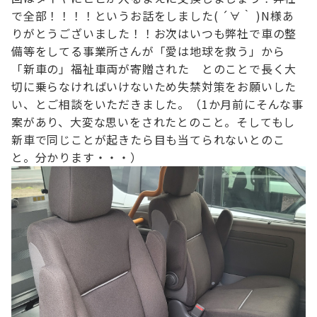
で全部！！！！
というお話をしました( ´∀｀ )
N様あ
りがとうございました！！
お次は
いつも弊社で車の整
備等をしてる事業所さんが
「愛は地球を救う」から
「新車の」福祉車両が寄贈された とのことで
長く大
切に乗らなければいけないため
失禁対策をお願いした
い、とご相談をいただきました。
（1か月前にそんな事
案があり、大変な思いをされたとのこと。
そしてもし
新車で同じことが起きたら目も当てられないとのこ
と。分かります・・・）