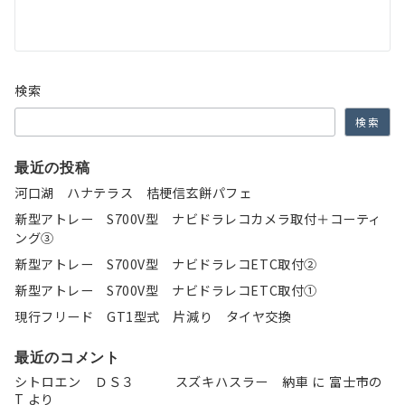
ー
シ
ョ
検索
ン
検索
最近の投稿
河口湖 ハナテラス 桔梗信玄餅パフェ
新型アトレー S700V型 ナビドラレコカメラ取付＋コーティ
ング③
新型アトレー S700V型 ナビドラレコETC取付②
新型アトレー S700V型 ナビドラレコETC取付①
現行フリード GT1型式 片減り タイヤ交換
最近のコメント
シトロエン ＤＳ３ スズキハスラー 納車
に
富士市の
T
より