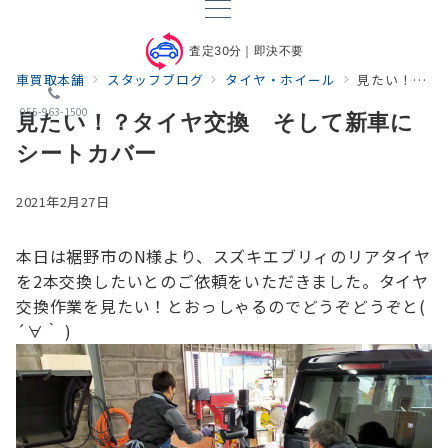
査定30分｜即決不要
車買取本舗
スタッフブログ
タイヤ・ホイール
見たい！？タイヤ交換 そして新車にシートカバー
055-963-1500
見たい！？タイヤ交換 そして新車に
シートカバー
2021年2月27日
本日は裾野市のN様より、スズキエブリィの
リアタイヤ
を2本交換したいとのご依頼をいただきました。
タイヤ
交換作業を見たい！とおっしゃるのでどうぞどうぞと(
´∀｀ )