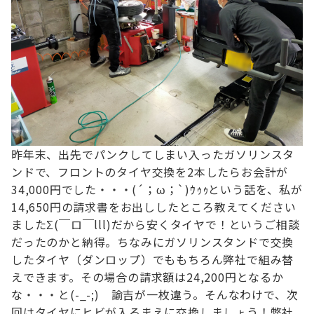
昨年末、出先でパンクしてしまい
入ったガソリンスタ
ンドで、フロントのタイヤ交換を2本したら
お会計が
34,000円でした・・・(´；ω；`)ｳｩｩ
という話を、私が
14,650円の請求書をお出ししたところ
教えてください
ましたΣ(￣ロ￣lll)
だから安くタイヤで！というご相談
だったのかと納得。
ちなみにガソリンスタンドで交換
したタイヤ（ダンロップ）でも
もちろん弊社で組み替
えできます。
その場合の請求額は
24,200円となるか
な・・・と(-_-;) 諭吉が一枚違う。
そんなわけで、次
回はタイヤにヒビが入るまえに交換しましょう！
弊社