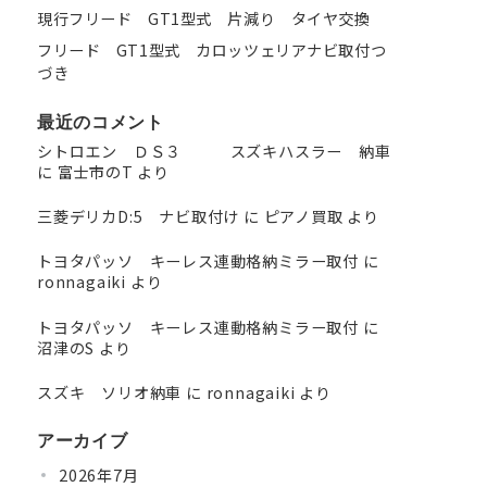
現行フリード GT1型式 片減り タイヤ交換
フリード GT1型式 カロッツェリアナビ取付つ
づき
最近のコメント
シトロエン ＤＳ３ スズキハスラー 納車
に
富士市のT
より
三菱デリカD:5 ナビ取付け
に
ピアノ買取
より
トヨタパッソ キーレス連動格納ミラー取付
に
ronnagaiki
より
トヨタパッソ キーレス連動格納ミラー取付
に
沼津のS
より
スズキ ソリオ納車
に
ronnagaiki
より
アーカイブ
2026年7月