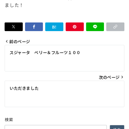
ました！
前のページ
投
スジャータ ベリー＆フルーツ１００
稿
ナ
次のページ
ビ
ゲ
いただきました
ー
シ
ョ
検索
ン