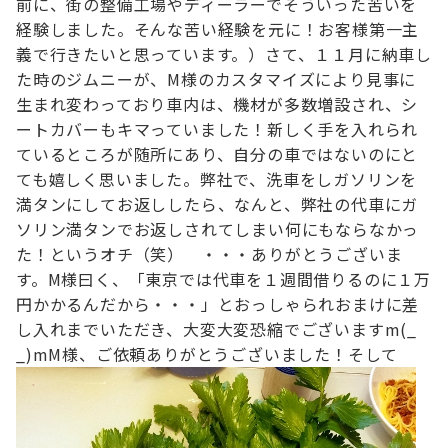
前に、街の整備工場やディーラーでそういった苦いを
経験しました。
そんな苦い経験を元に！お客様第一主
義で行きたいと思っています。）
さて、１１月に納車し
た時のジムニーが、M様のカスタマイズにより見事に
生まれ変わっており
車内は、機材が多数増設され、シ
ートカバーもキマっていました！
新しく手を入れられ
ているところが随所にあり、自分の車ではないのにと
ても嬉しく思いました。
弊社で、洗車をしガソリンを
満タンにしてお返ししたら、なんと、
弊社の代車にガ
ソリン満タンでお返しされてしまい
何にもならなかっ
た！というオチ（笑） ・・・ありがとうございま
す。
M様曰く、「東京では代車を１週間借りるのに１万
円かかるんだから・・・」とおっしゃられ
おまけに差
し入れまでいただき、大変大変恐縮でございますm(_
_)m
M様、ご依頼ありがとうございました！
そして