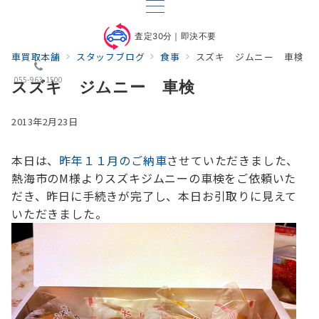
査定30分｜即決不要
車買取本舗
スタッフブログ
食事
スズキ ジムニー 車検
055-963-1500
スズキ ジムニー 車検
2013年2月23日
本日は、
昨年１１月のご納車
させていただきました、
熱海市のM様より
スズキジムニーの車検をご依頼いた
だき、
昨日に手続きが完了し、本日お引取りに見えて
いただきました。